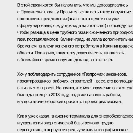
В этой связи хотел бы напомнить, что мы договаривались
с Правительством – у Правительства есть такое поручение 
подготовить предложения (знаю, что в целом они уже
сформулированы, я жду доклада на этот счёт) по поводу тог
чтобы разница в цене трубного газа и сжиженного природног
газа, поставляемого в Калининград, не легла дополнительн
бременем на плечи конечного потребителя в Калининградск
области. Повторяю, такие предложения есть, и надеюсь
в ближайшее время получить доклад на этот счёт.
Хочу поблагодарить сотрудников «Газпрома»: инженеров,
проектировщиков, рабочих, строителей – всех, кто воплоща
в жизнь этот проект. Напомню, что моё поручение на этот сч
было дано ещё в 2013 году, тогда же начались работы,
и в достаточно короткие сроки этот проект реализован.
Как я уже сказал, значение терминала для энергобезопасно
и укрепления энергетической базы региона трудно
переоценить, в первую очередь учитывая географическое