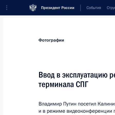
Президент России
События
Стру
Материалы по выбранной теме
Фотографии
Энергетика,
880 результатов
Ввод в эксплуатацию 
Показа
терминала СПГ
Президент дал старт работе Балакл
а также подстанции «Порт» в Тама
Владимир Путин посетил Калини
и в режиме видеоконференции п
18 марта 2019 года, 14:45