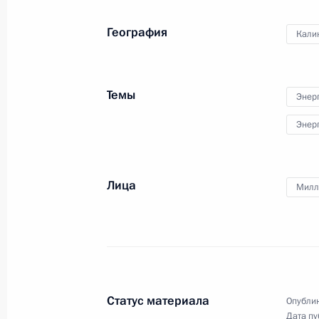
Встреча с президентом Татарстан
География
Кали
12 февраля 2019 года, 22:15
Темы
Энер
Встреча с главой «Бритиш петроле
Энер
7 февраля 2019 года, 18:55
Лица
Милл
Телефонный разговор с Премьер-м
Борисовым
24 января 2019 года, 17:45
Статус материала
Опублик
Встреча с главой компании «РусГ
Дата пу