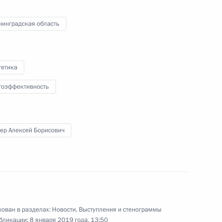
а Рустамом Миннихановым
нинградская область
гетика
ум» Робертом Дадли
гоэффективность
ер Алексей Борисович
инистром Болгарии Бойко
ован в разделах:
Новости
,
Выступления и стенограммы
идро» Николаем Шульгиновым
бликации:
8 января 2019 года, 13:50