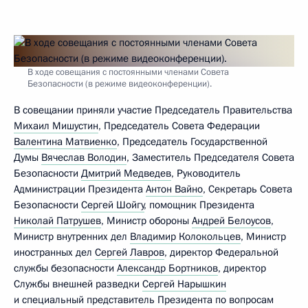
В ходе совещания с постоянными членами Совета
Безопасности (в режиме видеоконференции).
В совещании приняли участие Председатель Правительства
Михаил Мишустин
, Председатель Совета Федерации
Валентина Матвиенко
, Председатель Государственной
Думы
Вячеслав Володин
, Заместитель Председателя Совета
Безопасности
Дмитрий Медведев
, Руководитель
Администрации Президента
Антон Вайно
, Секретарь Совета
Безопасности
Сергей Шойгу
, помощник Президента
Николай Патрушев
, Министр обороны
Андрей Белоусов
,
Министр внутренних дел
Владимир Колокольцев
, Министр
иностранных дел
Сергей Лавров
, директор Федеральной
службы безопасности
Александр Бортников
, директор
Службы внешней разведки
Сергей Нарышкин
и специальный представитель Президента по вопросам