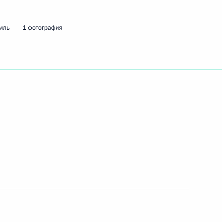
мль
1 фотография
том Азербайджана Ильхамом
 Совета Безопасности
ние о многосторонней
в Российской Федерации