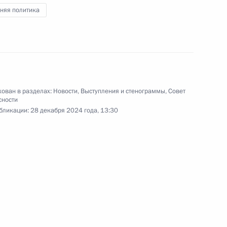
няя политика
 правительствами России
 области исследования
странства в мирных целях
ован в разделах:
Новости
,
Выступления и стенограммы
,
Совет
сности
бликации:
28 декабря 2024 года, 13:30
экономического совета