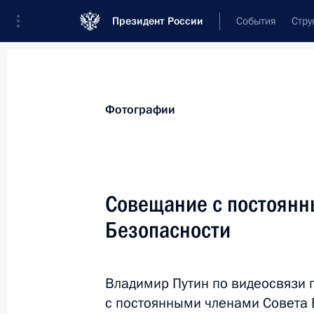
Президент России
События
Стру
Материалы по выбранной теме
Фотографии
Внешняя политика,
9136 результат
Совещание с постоянн
Показа
Безопасности
Телефонный разговор с Президент
Жомартом Токаевым
Владимир Путин по видеосвязи
с постоянными членами Совета 
28 декабря 2024 года, 18:25