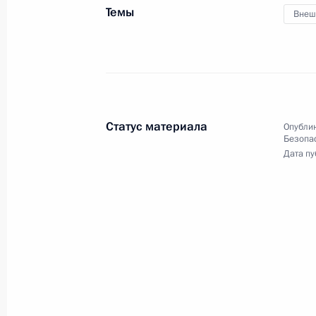
Темы
Внеш
Ратифицировано соглашение между
и Таджикистана о сотрудничестве в
и использования космического про
28 декабря 2024 года, 11:20
Статус материала
Опублик
Безопа
Дата пу
Ответы на вопросы журналистов
26 декабря 2024 года, 20:10
Заседание Высшего Евразийского 
26 декабря 2024 года, 16:30