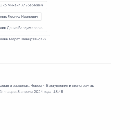
шко Михаил Альбертович
ктов в новых регионах России
чник Леонид Иванович
лин Денис Владимирович
уллин Марат Шакирзянович
ещания по вопросу создания
ован в разделах:
Новости
,
Выступления и стенограммы
ческих автомобильных
бликации:
3 апреля 2024 года, 18:45
ранспортных средств