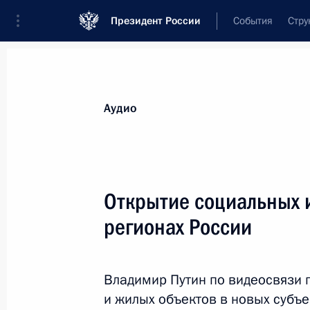
Президент России
События
Стру
Материалы по выбранной теме
Аудио
Строительство,
392 результата
Открытие социальных и
Показа
регионах России
В законодательство внесены измен
закона о строительстве жилых дом
Владимир Путин по видеосвязи 
эскроу
и жилых объектов в новых субъ