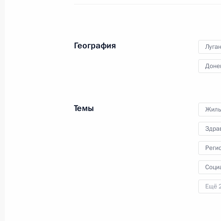
Амурской магистрали
22 апреля 2024 года, 20:35
География
Луга
Доне
Заседание комиссии Госсовета по 
жилищно-коммунальное хозяйство, 
16 апреля 2024 года, 18:00
Темы
Жиль
Здра
Перечень поручений по итогам сов
Реги
строительства высокоскоростной 
Соци
Москва – Санкт-Петербург
Ещё 
5 апреля 2024 года, 17:00