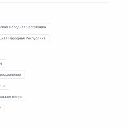
нская Народная Республика
цкая Народная Республика
направлению «Строительство,
городская среда»
ё
воохранение
ещания по вопросу
оны
железнодорожной магистрали
альная сфера
2