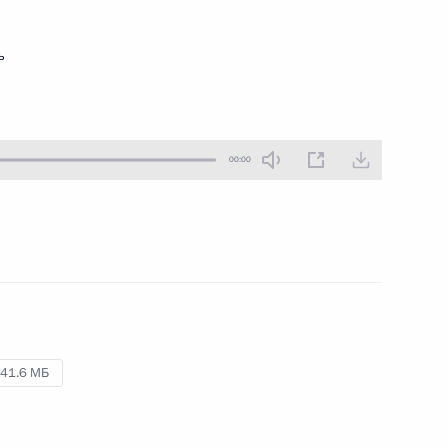
ь
ношения в сфере
оворам строительного подряда
00:00
ещания по вопросам развития
41.6 МБ
 и работниками Байкало-