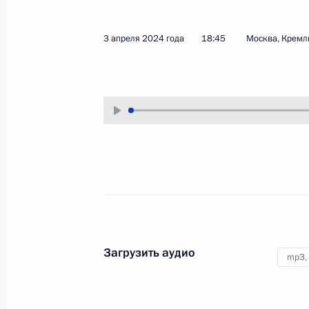
22 июля 2024 года, 15:05
3 апреля 2024 года
18:45
Москва, Кремл
Подписан закон, регулирующий от
строительства жилых домов по дог
с использованием счетов эскроу
22 июля 2024 года, 15:00
Перечень поручений по итогам сов
юга России и Приазовья
24 апреля 2024 года, 21:00
Загрузить аудио
mp3,
Встреча с ветеранами-строителями