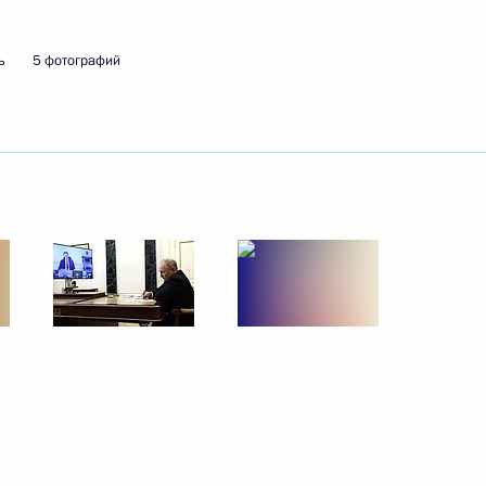
ь
5 фотографий
ношения в сфере
оворам строительного подряда
ещания по вопросам развития
 и работниками Байкало-