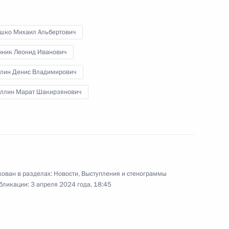
ктов в новых регионах России
шко Михаил Альбертович
чник Леонид Иванович
лин Денис Владимирович
ещания по вопросу создания
уллин Марат Шакирзянович
ческих автомобильных
ранспортных средств
ован в разделах:
Новости
,
Выступления и стенограммы
бликации:
3 апреля 2024 года, 18:45