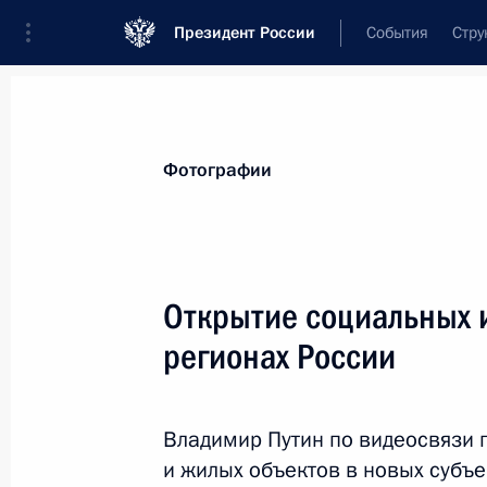
Президент России
События
Стру
Материалы по выбранной теме
Фотографии
Строительство,
392 результата
Открытие социальных и
Показа
регионах России
В законодательство внесены измен
закона о строительстве жилых дом
Владимир Путин по видеосвязи 
эскроу
и жилых объектов в новых субъ