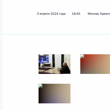
22 июля 2024 года, 15:05
3 апреля 2024 года
18:45
Москва, Кремл
Подписан закон, регулирующий от
строительства жилых домов по дог
с использованием счетов эскроу
22 июля 2024 года, 15:00
Перечень поручений по итогам сов
юга России и Приазовья
24 апреля 2024 года, 21:00
Встреча с ветеранами-строителями