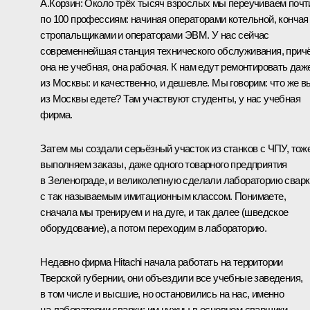
А.Корзин:
Около трёх тысяч взрослых мы переучиваем почт
по 100 профессиям: начиная операторами котельной, кончая
стропальщиками и операторами ЭВМ. У нас сейчас
современнейшая станция технического обслуживания, прич
она не учебная, она рабочая. К нам едут ремонтировать даж
из Москвы: и качественно, и дешевле. Мы говорим: что же в
из Москвы едете? Там участвуют студенты, у нас учебная
фирма.
Затем мы создали серьёзный участок из станков с ЧПУ, тож
выполняем заказы, даже одного товарного предприятия
в Зеленограде, и великолепную сделали лабораторию сварк
с так называемым имитационным классом. Понимаете,
сначала мы тренируем и на дуге, и так далее (шведское
оборудование), а потом переходим в лабораторию.
Недавно фирма Hitachi начала работать на территории
Тверской губернии, они объездили все учебные заведения,
в том числе и высшие, но остановились на нас, именно
на лаборатории сварки: им нужны в основном сварщики