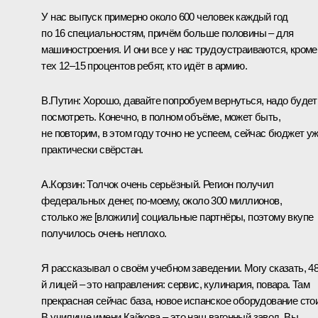
У нас выпуск примерно около 600 человек каждый год
по 16 специальностям, причём больше половины – для
машиностроения. И они все у нас трудоустраиваются, кроме
тех 12–15 процентов ребят, кто идёт в армию.
В.Путин:
Хорошо, давайте попробуем вернуться, надо будет
посмотреть. Конечно, в полном объёме, может быть,
не повторим, в этом году точно не успеем, сейчас бюджет у
практически свёрстан.
А.Корзин:
Толчок очень серьёзный. Регион получил
федеральных денег, по‑моему, около 300 миллионов,
столько же [вложили] социальные партнёры, поэтому вкупе
получилось очень неплохо.
Я рассказывал о своём учебном заведении. Могу сказать, 48
й лицей – это направления: сервис, кулинария, повара. Там
прекрасная сейчас база, новое испанское оборудование стои
В училище имени Кайкова – это наш вагонный завод, Вы