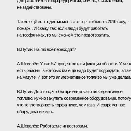
для работников торфпредприятий, сейчас, к сожалению,
не задействованы.
Также ещё есть один момент: это то, что было в 2010 году, –
пожары. И скажу так: если люди будут работать
на торфяниках, то мы сможем это предотвратить.
В.Путин:
На газ все переходят?
А.Шевелёв:
У нас 57 процентов газификация области. У мен
есть районы, в которых газ ещё надо будет подождать, а там
на мазуте. И вот это альтернативное топливо мы уже дела
В.Путин:
Для того, чтобы применить это альтернативное
топливо, нужно закупать современное оборудование, потом
что теплотворность торфа ниже, чем газа. И современное
оборудование есть.
А.Шевелёв:
Работаем с инвесторами.