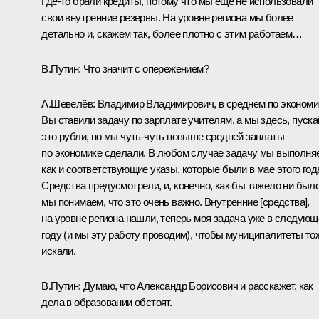
Где‑то брали кредиты, потому что мы ещё не использовали
свои внутренние резервы. На уровне региона мы более
детально и, скажем так, более плотно с этим работаем…
В.Путин:
Что значит с опережением?
А.Шевелёв:
Владимир Владимирович, в среднем по экономи
Вы ставили задачу по зарплате учителям, а мы здесь, пуска
это рубли, но мы чуть-чуть повыше средней заплаты
по экономике сделали. В любом случае задачу мы выполня
как и соответствующие указы, которые были в мае этого год
Средства предусмотрели, и, конечно, как бы тяжело ни было
мы понимаем, что это очень важно. Внутренние [средства],
на уровне региона нашли, теперь моя задача уже в следую
году (и мы эту работу проводим), чтобы муниципалитеты то
искали.
В.Путин:
Думаю, что Александр Борисович и расскажет, как
дела в образовании обстоят.