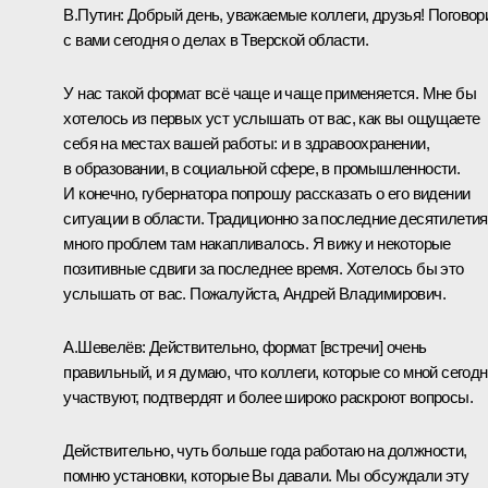
В.Путин:
Добрый день, уважаемые коллеги, друзья! Поговор
с вами сегодня о делах в Тверской области.
У нас такой формат всё чаще и чаще применяется. Мне бы
хотелось из первых уст услышать от вас, как вы ощущаете
себя на местах вашей работы: и в здравоохранении,
в образовании, в социальной сфере, в промышленности.
И конечно, губернатора попрошу рассказать о его видении
ситуации в области. Традиционно за последние десятилетия
много проблем там накапливалось. Я вижу и некоторые
позитивные сдвиги за последнее время. Хотелось бы это
услышать от вас. Пожалуйста, Андрей Владимирович.
А.Шевелёв
:
Действительно, формат [встречи] очень
правильный, и я думаю, что коллеги, которые со мной сегод
участвуют, подтвердят и более широко раскроют вопросы.
Действительно, чуть больше года работаю на должности,
помню установки, которые Вы давали. Мы обсуждали эту