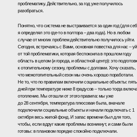
проблематику. Действительно, за год уже получилось
разобраться.
Понятно, что система не выстраивается за один год (для се
я определял это где‑то в полтора – два года). Но в любом
случае от многих проблем действительно получилось уйти.
Сегодня, встречаясь с Вами, основная повестка для нас – уй
от той проблематики, которая беспокоила в прошлом году
область в целом (и города, и областной центр): это подготов
к отопительному сезону, проблемы с долгами. Хочу сказать,
что межотопительный сезон мы очень хорошо поработали.
Не то, что по правилам включили социальные объекты: пять
дней при температуре ниже 8 градусов – только тогда включ
отопление. Мы отошли от этого правила: мы уже
до 28 сентября, температура плюсовая была, вначале
подключили социальные объекты и начали подключать с 1
октября весь жилой фонд. И запас времени был для того,
чтобы, если вдруг какие проблемы возникнут, и сами были
готовы: в плановом порядке спокойно подключали.