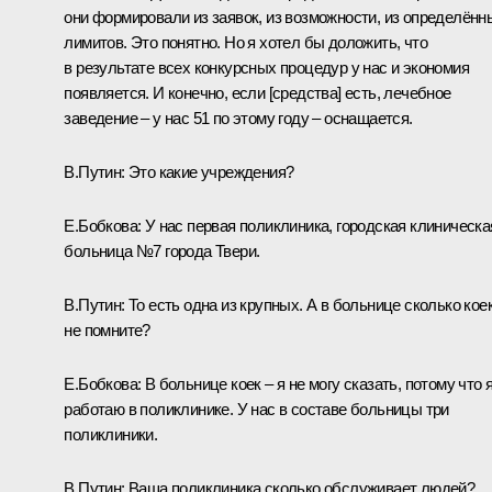
они формировали из заявок, из возможности, из определённ
лимитов. Это понятно. Но я хотел бы доложить, что
в результате всех конкурсных процедур у нас и экономия
появляется. И конечно, если [средства] есть, лечебное
заведение – у нас 51 по этому году – оснащается.
В.Путин:
Это какие учреждения?
Е.Бобкова:
У нас первая поликлиника, городская клиническа
больница №7 города Твери.
В.Путин:
То есть одна из крупных. А в больнице сколько коек
не помните?
Е.Бобкова:
В больнице коек – я не могу сказать, потому что 
работаю в поликлинике. У нас в составе больницы три
поликлиники.
В.Путин:
Ваша поликлиника сколько обслуживает людей?