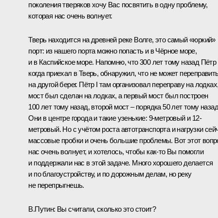
поколения тверяков хочу Вас посвятить в одну проблему,
которая нас очень волнует.
Тверь находится на древней реке Волге, это самый «юркий»
порт: из нашего порта можно попасть и в Чёрное море,
и в Каспийское море. Напомню, что 300 лет тому назад Пётр I
когда приехал в Тверь, обнаружил, что не может переправит
на другой берег. Пётр I там организовал переправу на лодках
мост был сделан на лодках, а первый мост был построен
100 лет тому назад, второй мост – порядка 50 лет тому назад
Они в центре города и такие узенькие: 9-метровый и 12-
метровый. Но с учётом роста автотранспорта и нагрузки сей
массовые пробки и очень большие проблемы. Вот этот вопр
нас очень волнует, и хотелось, чтобы как‑то Вы помогли
и поддержали нас в этой задаче. Много хорошего делается
и по благоустройству, и по дорожным делам, но реку
не перепрыгнешь.
В.Путин:
Вы считали, сколько это стоит?