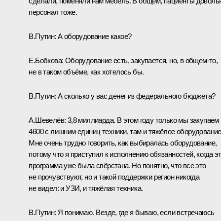
сделали, поменяли нам мебель. В общем, пациенты доволь
персонал тоже.
В.Путин:
А оборудование какое?
Е.Бобкова:
Оборудование есть, закупается, но, в общем‑то,
не в таком объёме, как хотелось бы.
В.Путин:
А сколько у вас денег из федерального бюджета?
А.Шевелёв:
3,8 миллиарда. В этом году только мы закупаем
4600 с лишним единиц техники, там и тяжёлое оборудование
Мне очень трудно говорить, как выбиралась оборудование,
потому что я приступил к исполнению обязанностей, когда э
программа уже была свёрстана. Но понятно, что все это
не прочувствуют, но и такой поддержки регион никогда
не видел: и УЗИ, и тяжёлая техника.
В.Путин:
Я понимаю. Везде, где я бываю, если встречаюсь