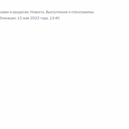
Гутеррешем.
ован в разделах:
Новости
,
Выступления и стенограммы
бликации:
12 мая 2022 года, 13:40
Встреча с победителями
и призёрами XXIV Олимпийских
зимних игр и членами
паралимпийской команды России
26 апреля 2022 года
Аудио, 18 мин.
В Георгиевском зале Большого
Кремлёвского дворца Владимир
Путин встретился с победителями
и призёрами XXIV Олимпийских
зимних игр в Пекине, а также