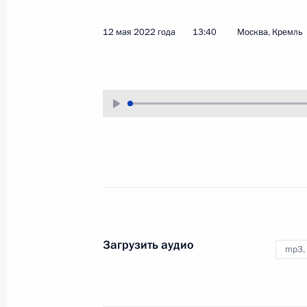
12 мая 2022 года
Аудио, 24 мин.
12 мая 2022 года
13:40
Москва, Кремль
Владимир Путин в режиме
видеоконференции провёл
совещание по экономическим
вопросам. С докладом выступил
Министр экономического развития
Максим Решетников.
Видеообращение к участникам
и гостям финала XI Всероссийског
фестиваля Ночной хоккейной лиги
Загрузить аудио
mp3,
10 мая 2022 года
Аудио, 2 мин.