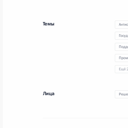
Темы
Анти
Госу
Подд
Пром
Встреча с Советом
законодателей
Ещё 
Лица
Реше
27 апреля 2022 года
Аудио, 20 мин.
В День российского
парламентаризма Президент
встретился с членами Совета
законодателей при Федеральном