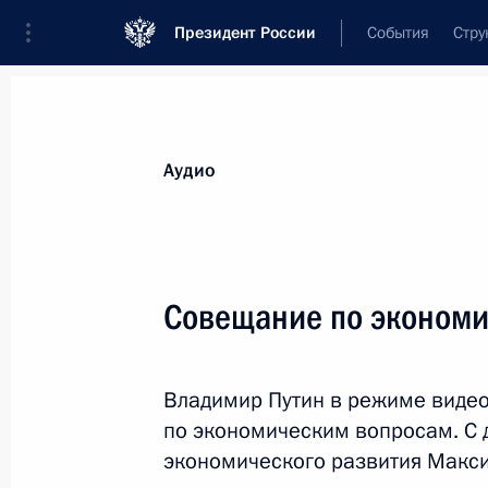
Президент России
События
Стру
Видеозаписи
Фотографии
Аудиозапи
Все материалы
Выступления
Совещан
Аудио
Показа
Совещание по эконом
Совещание
Владимир Путин в режиме виде
по экономическим вопросам
по экономическим вопросам. С 
экономического развития Макс