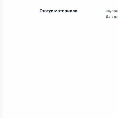
Собрании Российской Федерации.
Статус материала
Заседание совета по традиции
Опублик
проходило в Таврическом дворце.
Дата пу
Заседание Совета
по развитию физической
культуры и спорта
26 апреля 2022 года
Аудио, 45 мин.
Глава государства в режиме
видеоконференции провёл
заседание Совета при Президенте
по развитию физической культуры
и спорта по вопросам