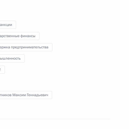
Владимир Путин в режиме
видеоконференции провёл
совещание по вопросам борьбы
с пожарами в ряде субъектов
санкции
Российской Федерации.
дарственные финансы
ержка предпринимательства
ышленность
Встреча с Генеральным
секретарём ООН Антониу
2
Гутеррешем
тников Максим Геннадьевич
26 апреля 2022 года
Аудио, 24 мин.
В Кремле состоялась встреча
Владимира Путина с Генеральным
секретарём Организации
Объединённых Наций Антониу