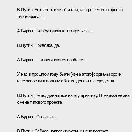
В.Путин:
Есть же такие объекты, которые можно просто
тиражировать.
А.Бурков:
Берём типовые, но привязка…
В.Путин:
Привязка, да.
А.Бурков:
…и начинаются проблемы.
У нас в прошлом году были [из-за этого] сорваны сроки
и не освоены в полном объёме денежные средства.
В.Путин:
Не поддавайтесь на эту привязку. Привязка не знач
смена типового проекта.
А.Бурков:
Согласен.
В.Путин:
Сейчас напроектируем, и цена полезет.