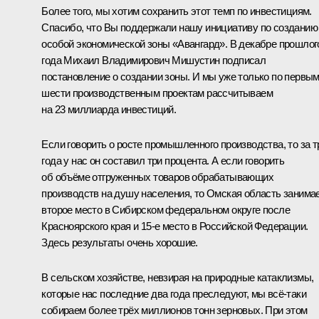
Более того, мы хотим сохранить этот темп по инвестициям.
Спасибо, что Вы поддержали нашу инициативу по созданию
особой экономической зоны «Авангард». В декабре прошлог
года
Михаил Владимирович Мишустин
подписал
постановление о создании зоны. И мы уже только по первы
шести производственным проектам рассчитываем
на 23 миллиарда инвестиций.
Если говорить о росте промышленного производства, то за т
года у нас он составил три процента. А если говорить
об объёме отгруженных товаров обрабатывающих
производств на душу населения, то Омская область занима
второе место в Сибирском федеральном округе после
Красноярского края и 15-е место в Российской Федерации.
Здесь результаты очень хорошие.
В сельском хозяйстве, невзирая на природные катаклизмы,
которые нас последние два года преследуют, мы всё-таки
собираем более трёх миллионов тонн зерновых. При этом