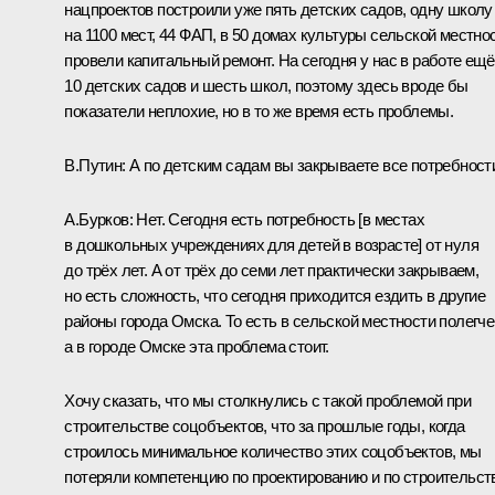
нацпроектов построили уже пять детских садов, одну школу
на 1100 мест, 44 ФАП, в 50 домах культуры сельской местно
провели капитальный ремонт. На сегодня у нас в работе ещё
10 детских садов и шесть школ, поэтому здесь вроде бы
показатели неплохие, но в то же время есть проблемы.
В.Путин:
А по детским садам вы закрываете все потребност
А.Бурков:
Нет. Сегодня есть потребность [в местах
в дошкольных учреждениях для детей в возрасте] от нуля
до трёх лет. А от трёх до семи лет практически закрываем,
но есть сложность, что сегодня приходится ездить в другие
районы города Омска. То есть в сельской местности полегче
а в городе Омске эта проблема стоит.
Хочу сказать, что мы столкнулись с такой проблемой при
строительстве соцобъектов, что за прошлые годы, когда
строилось минимальное количество этих соцобъектов, мы
потеряли компетенцию по проектированию и по строительств