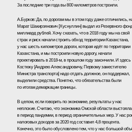
За последние три года вы 800 километров построили.
А.Бурков
:
Да, по дорогам мы в этом году даже отличились, н
Марат Шакирзянович [Хуснуллин]
выдал из Резервного фон
миллиард рублей. Хочу сказать, что в 2018 году мы на свой
страх и риск начали строить обход территории Казахстана,
у нас шесть километров дороги, которая идёт по территории
Казахстана, и мы построили новую дорогу, начали
проектировать в 2018-м, в прошлом году закончили. И здесь
Костюку [Андрею Александровичу, Первому заместителю
Министра транспорта] надо отдать должное, он поддержал,
выделили средства. Понятно, что обязательства были
по итогам демаркации границы.
В целом, если говорить по экономике, результаты у нас
неплохие. Считаю, что экономика Омской области выстояла
в период пандемии, в период ограничительных мер. У нас ро
налоговых доходов за 2020 год составил 4,8 процента.
Конечно, это было обусловлено тем, что у нас большой объ