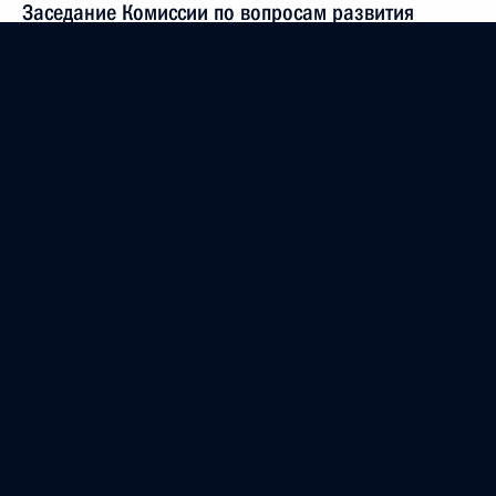
Заседание Комиссии по вопросам развития
авиации общего назначения и навигационно-
информационных технологий на основе системы
ГЛОНАСС
15 декабря 2020 года, 12:00
Совещание о параметрах финансового плана
и инвестиционной программы ОАО «РЖД»
8 декабря 2020 года, 14:05
Внесены изменения в закон о государственном
контроле за осуществлением международных
автомобильных перевозок
8 декабря 2020 года, 12:50