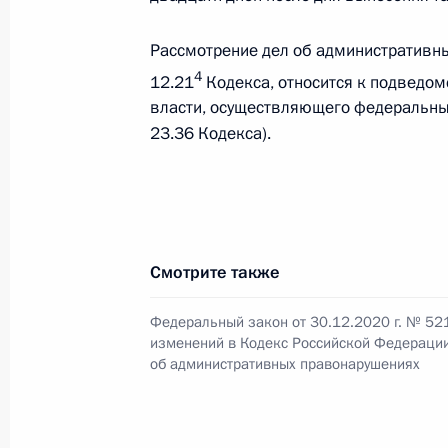
Рассмотрение дел об административны
В законодательство внесено измен
4
12.21
Кодекса, относится к подведом
проезда к месту отдыха для пенси
власти, осуществляющего федеральный
в районах Крайнего Севера и прир
23.36 Кодекса).
30 декабря 2020 года, 09:55
Заседание Комиссии по вопросам 
назначения и навигационно-инфо
Смотрите также
на основе системы ГЛОНАСС
Федеральный закон от 30.12.2020 г. № 52
15 декабря 2020 года, 12:00
изменений в Кодекс Российской Федераци
об административных правонарушениях
Совещание о параметрах финансов
программы ОАО «РЖД»