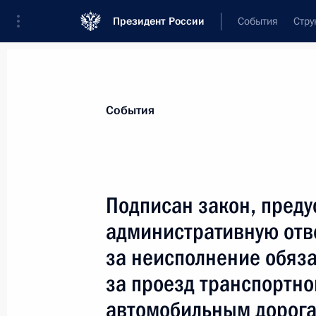
Президент России
События
Стру
Материалы по выбранной теме
События
Транспорт,
1106 результатов
Подписан закон, пред
Показа
административную отв
за неисполнение обяз
26 января Владимир Путин примет 
за проезд транспортно
открытия транспортной развязки н
автомобильной дороги М10 «Россия
автомобильным дорог