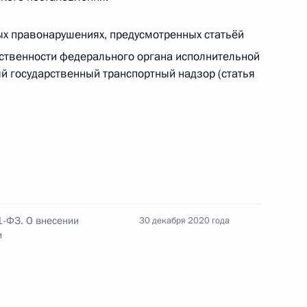
х правонарушениях, предусмотренных статьёй
ение, касающееся оплаты
ственности федерального органа исполнительной
онеров, проживающих
 государственный транспортный надзор (статья
авненных к ним местностях
развития авиации общего
рмационных технологий
1-ФЗ. О внесении
30 декабря 2020 года
и
ого плана и инвестиционной