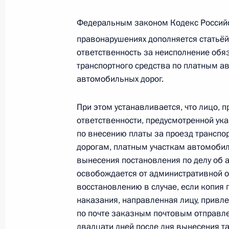
работ по содержанию автодорог
Федеральным законом Кодекс Россий
30 декабря 2020 года, 16:05
правонарушениях дополняется статьёй
ответственность за неисполнение обя
транспортного средства по платным 
Подписан закон, предусматривающ
автомобильных дорог.
ответственность за неисполнение 
платы за проезд транспортного ср
При этом устанавливается, что лицо, 
автомобильным дорогам
ответственности, предусмотренной ук
по внесению платы за проезд транспо
30 декабря 2020 года, 14:10
дорогам, платным участкам автомобил
вынесения постановления по делу об
освобождается от административной о
Рабочая встреча с Председателем 
восстановлению в случае, если копия
Мишустиным
наказания, направленная лицу, привл
30 декабря 2020 года, 13:30
по почте заказным почтовым отправлен
двадцати дней после дня вынесения т