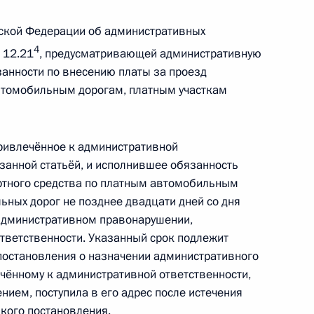
ской Федерации об административных
4
 12.21
, предусматривающей административную
занности по внесению платы за проезд
автомобильным дорогам, платным участкам
ий административную
обязанности по внесению
едства по платным
привлечённое к административной
азанной статьёй, и исполнившее обязанность
ртного средства по платным автомобильным
ьных дорог не позднее двадцати дней со дня
 административном правонарушении,
тветственности. Указанный срок подлежит
Правительства Михаилом
 постановления о назначении административного
ечённому к административной ответственности,
ием, поступила в его адрес после истечения
акого постановления.