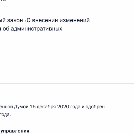
ый закон «О внесении изменений
и об административных
местного заседания Госсовета
итию и нацпроектам
ва
енной Думой 16 декабря 2020 года и одобрен
года.
ля установлена возможность
прощенного порядка выбора
 управления
ри осуществлении закупок