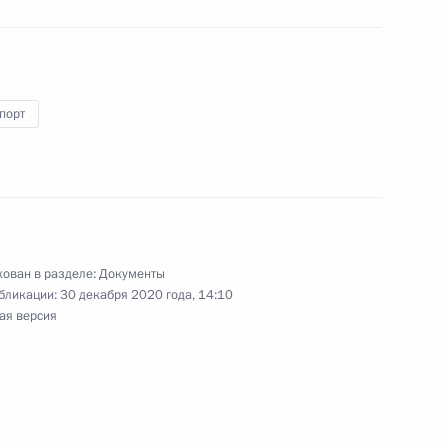
порт
дарственном контроле
 автомобильных перевозок
та по направлению
ован в разделе:
Документы
бликации:
30 декабря 2020 года, 14:10
ая версия
иректоров ОСК Георгием