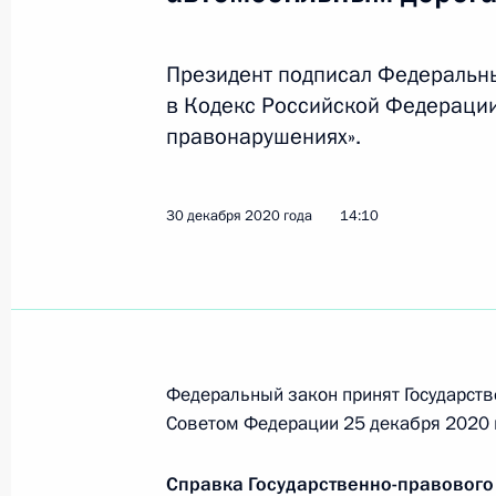
25 января 2021 года, 15:00
Президент подписал Федеральн
в Кодекс Российской Федераци
Перечень поручений по итогам сов
правонарушениях».
и Совета по стратегическому разв
16 января 2021 года, 17:00
30 декабря 2020 года
14:10
Совещание с членами Правительст
13 января 2021 года, 16:00
Федеральный закон принят Государств
Советом Федерации 25 декабря 2020 
На территориях Крыма и Севастопо
применения до конца 2022 года у
Справка Государственно-правового
способа определения поставщика п