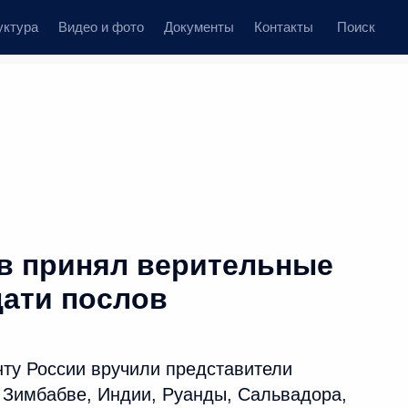
уктура
Видео и фото
Документы
Контакты
Поиск
в принял верительные
ати послов
ту России вручили представители
, Зимбабве, Индии, Руанды, Сальвадора,