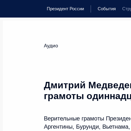
Президент России
События
Стр
Аудио
Дмитрий Медведе
грамоты одиннадц
Верительные грамоты Президен
Аргентины, Бурунди, Вьетнама