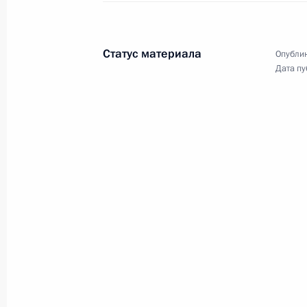
22 июля 2011 года
Аудио, 18 мин.
Статус материала
Опублик
Дата пу
Встреча с независимыми
директорами
и профессиональными
поверенными государства