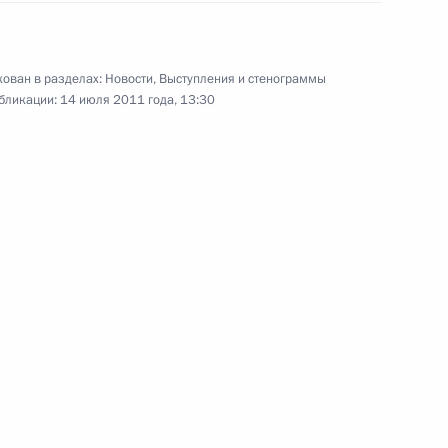
21 июля 2011 года
Аудио, 7 мин.
ован в разделах:
Новости
,
Выступления и стенограммы
бликации:
14 июля 2011 года, 13:30
Дмитрий Медведев принял
верительные грамоты
одиннадцати послов