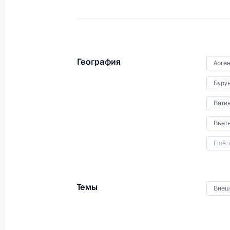
29 июля 2011 года
Аудио, 6 мин.
География
Арге
Буру
Вати
Вьет
Ещё 
Заседание по вопросу подготовки
Темы
Внеш
к празднованию 1150-летия
зарождения российской
государственности