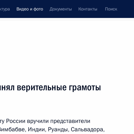
ктура
Видео и фото
Документы
Контакты
Поиск
си
ия, встречи
Встречи со СМИ
август, 2011
ть следующие материалы
нял верительные грамоты
Выступление на параде
боевых кораблей в честь Дня
у России вручили представители
Военно-Морского Флота
Зимбабве, Индии, Руанды, Сальвадора,
России