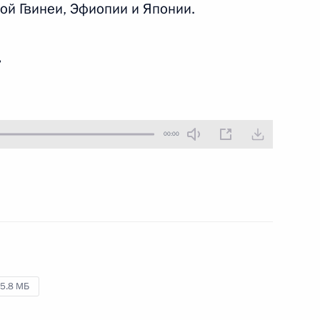
ой Гвинеи, Эфиопии и Японии.
31 июля 2011 года
Аудио, 4 мин.
ь
00:00
Встреча с судьями
областных, городских
5.8 МБ
и районных судов