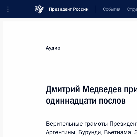
Президент России
События
Стру
Видеозаписи
Фотографии
Аудиозапи
Все материалы
Выступления
Совещан
Аудио
Показа
Дмитрий Медведев при
одиннадцати послов
Совещание по вопросам
здравоохранения
Верительные грамоты Президент
Аргентины, Бурунди, Вьетнама, 