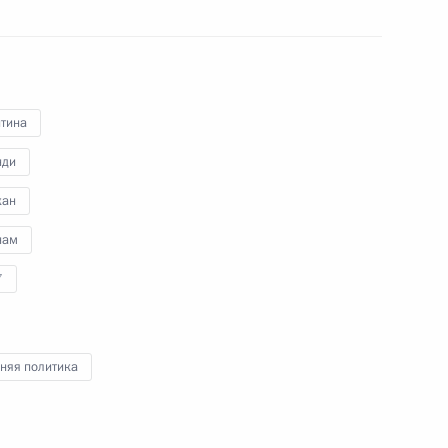
26 июля 2011 года
Аудио, 6 мин.
нтина
нди
кан
нам
7
Встреча с руководителями
няя политика
профсоюзных организаций