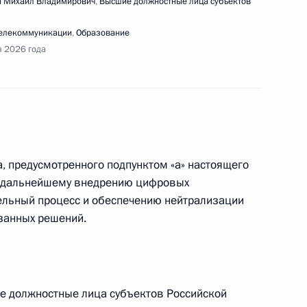
 Михаил Владимирович
,
Высшие должностные лица субъектов
телекоммуникации
,
Образование
я 2026 года
ещания с членами Правительства
а, предусмотренного подпунктом «а» настоящего
по дальнейшему внедрению цифровых
стия Президента в пленарном заседании съезда
льный процесс и обеспечению нейтрализации
авления этой организации и представителями
занных решений.
е должностные лица субъектов Российской