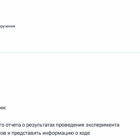
ещания с членами Правительства
оручения
X Петербургского международного
ии:
едания Совета по реализации госполитики
го отчета о результатах проведения эксперимента
 и языков народов России
мов и представить информацию о ходе