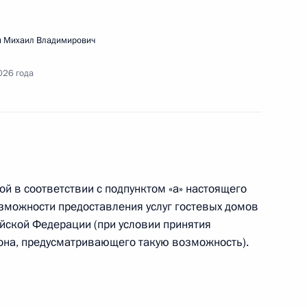
 Михаил Владимирович
026 года
дания Совета по культуре
ой в соответствии с подпунктом «а» настоящего
ещания с членами Правительства
озможности предоставления услуг гостевых домов
ийской Федерации (при условии принятия
она, предусматривающего такую возможность).
речи с представителями муниципального