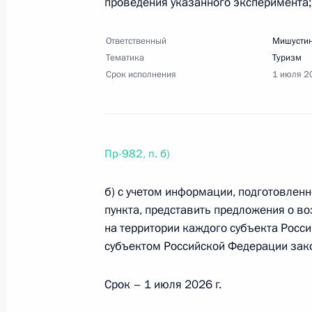
проведения указанного эксперимента;
Ответственный
Мишустин
Тематика
Туризм
26 июня, пятница
Срок исполнения
1 июля 2
Перечень поручений по итогам засе
26 июня 2026 года, 18:15
14 поручений
Пр-982, п. б)
30 мая, суббота
б) с учетом информации, подготовленн
Перечень поручений по итогам сов
пункта, представить предложения о в
на территории каждого субъекта Росс
30 мая 2026 года, 19:30
18 поручений
субъектом Российской Федерации зак
Срок – 1 июля 2026 г.
Перечень поручений по итогам вст