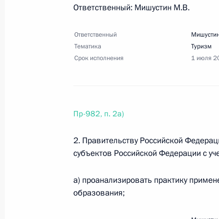
сообщества
Ответственный: Мишустин М.В.
30 мая 2026 года, 19:00
16 поручений
Ответственный
Мишустин
Тематика
Туризм
Срок исполнения
1 июля 2
14 мая, четверг
Перечень поручений по вопросам 
территорий и объектов от негативн
Пр-982, п. 2а)
14 мая 2026 года, 16:30
4 поручения
2. Правительству Российской Федерац
субъектов Российской Федерации с уч
2 мая, суббота
а) проанализировать практику приме
Перечень поручений по итогам уча
образования;
будущих технологий и встречи с уч
2 мая 2026 года, 15:00
22 поручения