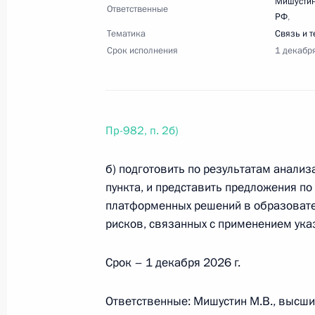
Мишустин
Ответственные
РФ
,
Тематика
Связь и 
26 апреля, воскресенье
Срок исполнения
1 декабр
Перечень поручений по итогам сов
26 апреля 2026 года, 18:00
4 поручения
Пр-982, п. 2б)
б) подготовить по результатам анализ
24 апреля, пятница
пункта, и представить предложения 
Перечень поручений по итогам уча
платформенных решений в образовате
РСПП и встречи с членами бюро пр
рисков, связанных с применением ука
деловых кругов
Срок – 1 декабря 2026 г.
24 апреля 2026 года, 20:00
6 поручений
Ответственные: Мишустин М.В., высши