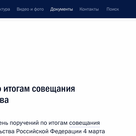
ктура
Видео и фото
Документы
Контакты
Поиск
 документов
Конституция России
тые с контроля
Справка
июль, 2026
поручений
Показать
о итогам совещания
тва
ень поручений по итогам
совещания
ьства Российской Федерации 4 марта