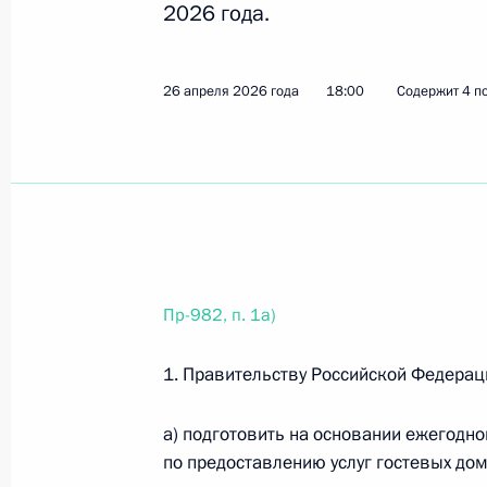
2026 года.
Перечень поручений по итогам сов
19 июля 2026 года, 20:00
6 поручений
26 апреля 2026 года
18:00
Содержит 4 п
11 июля, суббота
Перечень поручений по итогам XXI
экономического форума
11 июля 2026 года, 20:00
12 поручений
Пр-982, п. 1а)
9 июля, четверг
1. Правительству Российской Федерац
Перечень поручений по итогам зас
а) подготовить на основании ежегодно
в сфере поддержки русского языка
по предоставлению услуг гостевых до
9 июля 2026 года, 12:30
14 поручений