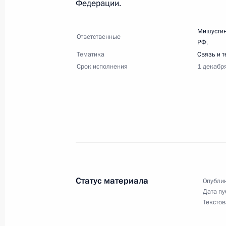
Федерации.
12 апреля, воскресенье
Перечень поручений по итогам сов
Мишустин
Ответственные
РФ
,
паводков в Республике Дагестан
Тематика
Связь и 
12 апреля 2026 года, 18:00
2 поручения
Срок исполнения
1 декабр
3 апреля, пятница
Перечень поручений по итогам сов
3 апреля 2026 года, 19:30
15 поручений
Статус материала
Опублик
Перечень поручений по итогам зас
Дата пу
Текстов
3 апреля 2026 года, 19:00
20 поручений