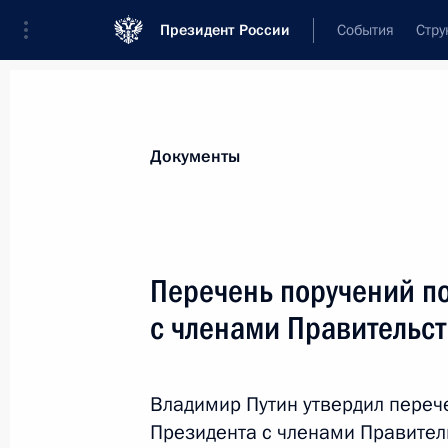
Президент России
События
Стру
Новости
Поручения Президента
Банк
Все поручения
Ближайшие сроки
Сня
Документы
Ответственные лица, организации или тематика 
Все поручения
Перечень поручений п
с членами Правительс
Владимир Путин утвердил переч
19 июля, воскресенье
Президента с членами Правител