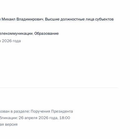
ещания по вопросам ликвидации последствий
 Михаил Владимирович
,
Высшие должностные лица субъектов
телекоммуникации
,
Образование
я 2026 года
ещания с членами Правительства
ован в разделе:
Поручения Президента
едания наблюдательного совета АСИ
бликации:
26 апреля 2026 года, 18:00
ая версия