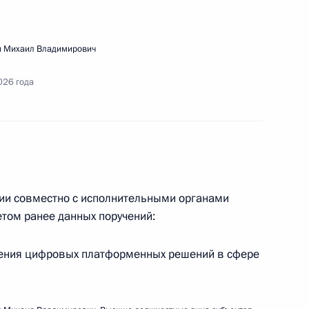
 Михаил Владимирович
026 года
обеспечения инженерной и иной защиты
ого воздействия вод
ии совместно с исполнительными органами
етом ранее данных поручений:
нения цифровых платформенных решений в сфере
стия Президента в пленарном заседании Форума
ёными