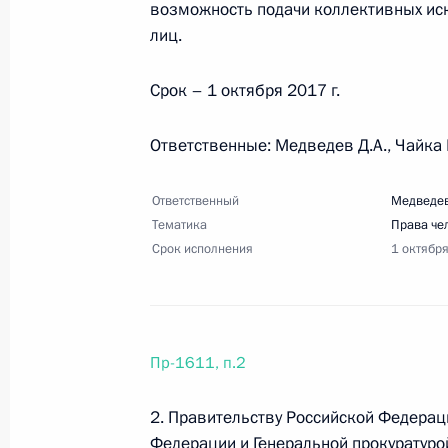
возможность подачи коллективных иск
18 августа 2017 года, пятница
лиц.
Перечень поручений по итогам со
Срок – 1 октября 2017 г.
инвестиционных проектов на Даль
18 августа 2017 года, 23:00
10 поручений
Ответственные: Медведев Д.А., Чайка 
Ответственный
Медведев
Тематика
15 августа 2017 года, вторник
Права че
Срок исполнения
1 октябр
Перечень поручений о мерах по сн
предпринимательской деятельност
15 августа 2017 года, 19:00
6 поручений
Пр-1611, п.2
2. Правительству Российской Федерац
Перечень поручений по итогам сов
Федерации и Генеральной прокуратуро