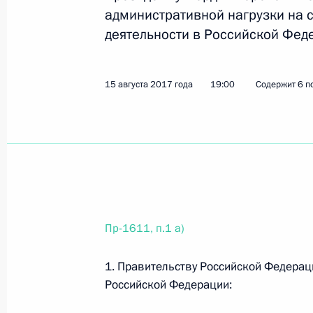
административной нагрузки на 
деятельности в Российской Фед
20 сентября 2017 года, среда
Перечень поручений по итогам сов
15 августа 2017 года
19:00
Содержит 6 п
20 сентября 2017 года, 11:00
3 поручения
19 сентября 2017 года, вторник
Поручение Председателю Правител
19 сентября 2017 года, 20:00
Пр-1611, п.1 а)
1. Правительству Российской Федерац
18 сентября 2017 года, понедельн
Российской Федерации:
Перечень поручений по вопросам р