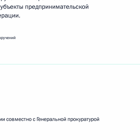
субъекты предпринимательской
ерации.
ещания с членами Правительства
оручений
ьства Дмитрию Медведеву
ии совместно с Генеральной прокуратурой
ик
азвития туристской инфраструктуры в Сибири