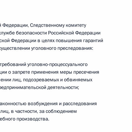
речи с членами Общественной палаты
ой Федерации, Следственному комитету
службе безопасности Российской Федерации
йской Федерации в целях повышения гарантий
существлении уголовного преследования:
ещания с членами Правительства
требований уголовно-процессуального
ции о запрете применения меры пресечения
шении лиц, подозреваемых и обвиняемых
редпринимательской деятельности;
законностью возбуждения и расследования
лиц, в частности, за соблюдением
верки исполнения поручений Президента
дебного производства.
ой доступности, развития малой авиации