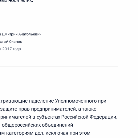
ых носителях.
 Дмитрий Анатольевич
седания Совета по межнациональным
алый бизнес
я 2017 года
речи с представителями социально
матривающие наделение Уполномоченного при
защите прав предпринимателей, а также
ных организаций и волонтёрского движения
ринимателей в субъектах Российской Федерации,
в общероссийских объединений
ым категориям дел, исключая при этом