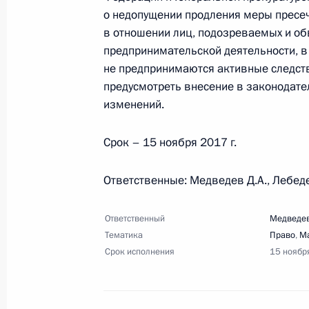
15 августа 2017 года, 17:30
10 поручений
о недопущении продления меры пресеч
в отношении лиц, подозреваемых и о
предпринимательской деятельности, в 
не предпринимаются активные следств
14 августа 2017 года, понедельник
предусмотреть внесение в законодат
Перечень поручений по итогам сов
изменений.
Байкальской природной территори
Срок – 15 ноября 2017 г.
14 августа 2017 года, 17:00
12 поручений
Ответственные: Медведев Д.А., Лебеде
5 августа 2017 года, суббота
Ответственный
Медведев
Перечень поручений по осуществл
Тематика
Право
,
М
Срок исполнения
на выявление и пресечение деятел
15 ноябр
5 августа 2017 года, 21:30
3 поручения