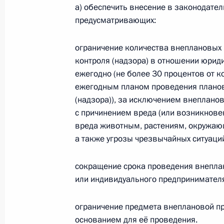
а) обеспечить внесение в законодате
и на Дальнем Востоке и туризма н
предусматривающих:
18 сентября 2017 года, 17:00
3 поручения
ограничение количества внеплановых
контроля (надзора) в отношении юрид
15 сентября 2017 года, пятница
ежегодно (не более 30 процентов от 
ежегодным планом проведения планов
Перечень поручений по итогам сов
(надзора)), за исключением внеплано
инфраструктуры Северо-Запада Ро
с причинением вреда (или возникнове
вреда животным, растениям, окружающ
15 сентября 2017 года, 16:00
13 поручений
а также угрозы чрезвычайных ситуаций
сокращение срока проведения внепла
8 сентября 2017 года, пятница
или индивидуального предпринимателя
Перечень поручений по итогам со
ограничение предмета внеплановой п
8 сентября 2017 года, 13:00
10 поручений
основанием для её проведения.