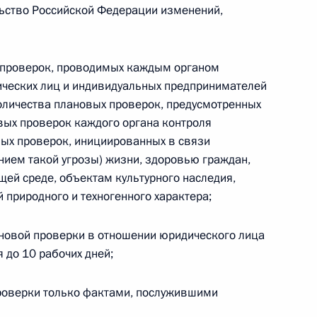
льство Российской Федерации изменений,
а особо охраняемых природных территориях
 проверок, проводимых каждым органом
ических лиц и индивидуальных предпринимателей
количества плановых проверок, предусмотренных
ых проверок каждого органа контроля
ещания по вопросам развития транспортной
вых проверок, инициированных в связи
ссии
нием такой угрозы) жизни, здоровью граждан,
ей среде, объектам культурного наследия,
 природного и техногенного характера;
новой проверки в отношении юридического лица
 до 10 рабочих дней;
вещания по развитию лёгкой промышленности
роверки только фактами, послужившими