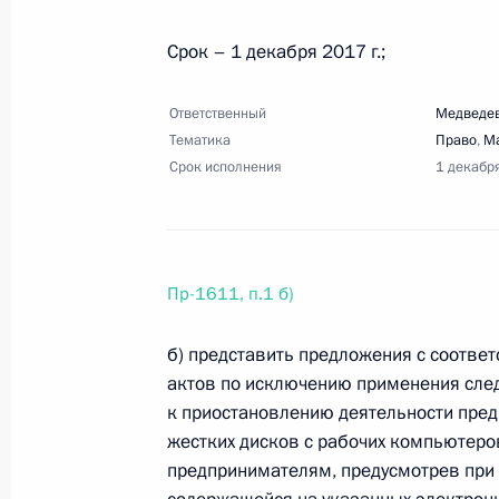
Срок – 1 декабря 2017 г.;
7 сентября 2017 года, четверг
Перечень поручений по итогам зас
Ответственный
Медведев
Тематика
Право
,
М
самоуправления
Срок исполнения
1 декабр
7 сентября 2017 года, 19:50
11 поручений
Перечень поручений по итогам пое
Пр-1611, п.1 б)
7 сентября 2017 года, 19:40
13 поручений
б) представить предложения с соотв
актов по исключению применения сле
к приостановлению деятельности пред
Перечень поручений по итогам вст
жестких дисков с рабочих компьютеро
Севастополя и Крыма и форума «Т
предпринимателям, предусмотрев при
7 сентября 2017 года, 19:30
11 поручений