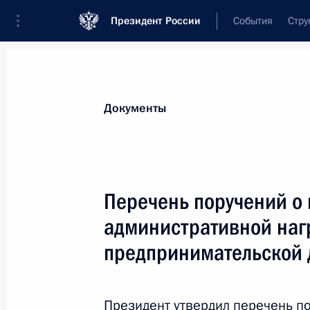
Президент России
События
Стру
Новости
Поручения Президента
Банк
Все поручения
Ближайшие сроки
Сня
Документы
Ответственные лица, организации или тематика 
Все поручения
Перечень поручений о
административной наг
предпринимательской 
Показа
Президент утвердил перечень п