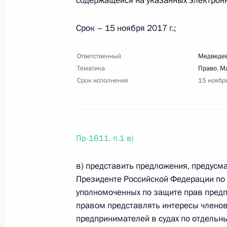
содержащейся на указанных электронн
Срок – 15 ноября 2017 г.;
28 августа 2017 года, понедельник
Ответственный
Медведев
Перечень поручений по итогам за
Тематика
Право
,
М
отношениям
Срок исполнения
15 ноябр
28 августа 2017 года, 20:00
12 поручений
Пр-1611, п.1 в)
23 августа 2017 года, среда
Перечень поручений по итогам вст
в) представить предложения, предус
Президенте Российской Федерации по 
ориентированных, благотворитель
уполномоченных по защите прав предп
23 августа 2017 года, 18:00
19 поручений
правом представлять интересы члено
предпринимателей в судах по отдельн