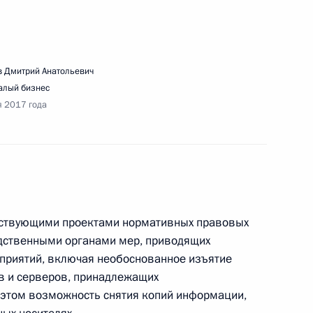
едания Совета по развитию местного
 Дмитрий Анатольевич
алый бизнес
я 2017 года
здки в Севастополь
етствующими проектами нормативных правовых
дственными органами мер, приводящих
приятий, включая необоснованное изъятие
речи с представителями общественности
в и серверов, принадлежащих
аврида»
 этом возможность снятия копий информации,