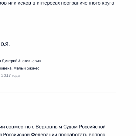
ов или исков в интересах неограниченного круга
вещания по вопросам реализации крупных
нем Востоке
Ю.Я.
 Дмитрий Анатольевич
ловека
,
Малый бизнес
я 2017 года
ижению административной нагрузки на субъекты
и
ии совместно с Верховным Судом Российской
ещания с членами Правительства
й Российской Федерации проработать вопрос