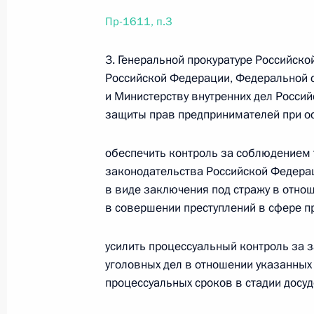
Пр-1611, п.3
Перечень поручений по итогам вст
5 августа 2017 года, 21:00
3 поручения
3. Генеральной прокуратуре Российск
Российской Федерации, Федеральной 
и Министерству внутренних дел Росси
защиты прав предпринимателей при о
4 августа 2017 года, пятница
Перечень поручений по итогам сов
обеспечить контроль за соблюдением 
законодательства Российской Федера
4 августа 2017 года, 19:00
3 поручения
в виде заключения под стражу в отно
в совершении преступлений в сфере п
26 июля 2017 года, среда
усилить процессуальный контроль за 
уголовных дел в отношении указанных 
Перечень поручений по итогам про
процессуальных сроков в стадии досу
по вопросам повышения транспортн
26 июля 2017 года, 16:00
6 поручений