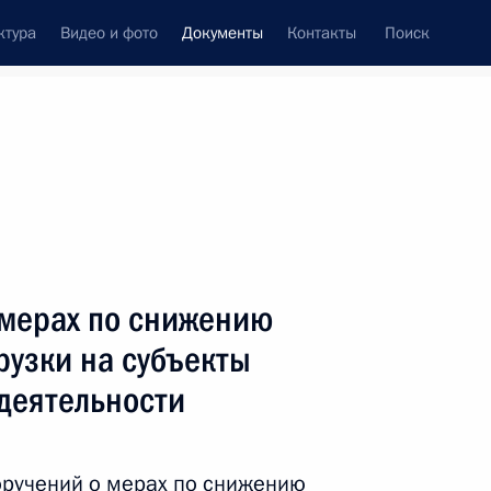
ктура
Видео и фото
Документы
Контакты
Поиск
 документов
Конституция России
тые с контроля
Справка
сентябрь, 2017
поручений
Показать
 мерах по снижению
рузки на субъекты
деятельности
ть следующие материалы
оручений о мерах по снижению