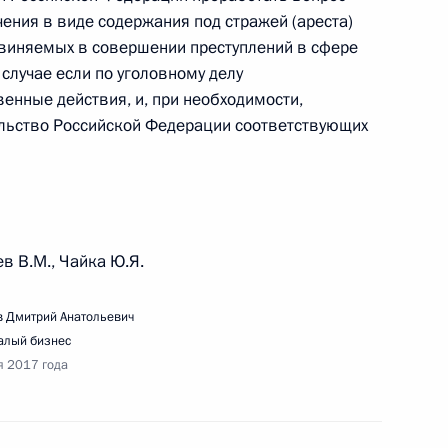
ения в виде содержания под стражей (ареста)
бвиняемых в совершении преступлений в сфере
случае если по уголовному делу
енные действия, и, при необходимости,
ельство Российской Федерации соответствующих
ещания по вопросам экологического развития
и
в В.М., Чайка Ю.Я.
 Дмитрий Анатольевич
ению первоочередных мер, направленных
алый бизнес
ьности картелей
я 2017 года