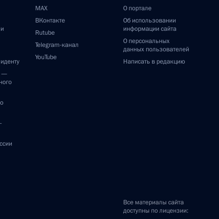
MAX
О портале
ВКонтакте
Об использовании
ии
информации сайта
Rutube
О персональных
Telegram-канал
данных пользователей
YouTube
зиденту
Написать в редакцию
и —
ного
по
—
ссии
Все материалы сайта
доступны по лицензии: