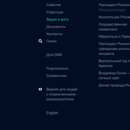
События
Президент России
Текущий ресурс
Структура
Конституция Росс
Видео и фото
Государственная
Документы
символика
Контакты
Обратиться к Пре
Поиск
Президент Росси
гражданам школь
возраста
Для СМИ
Виртуальный тур 
Кремлю
Подписаться
Владимир Путин 
Справочник
личный сайт
Дикая природа Ро
Версия для людей
с ограниченными
возможностями
English