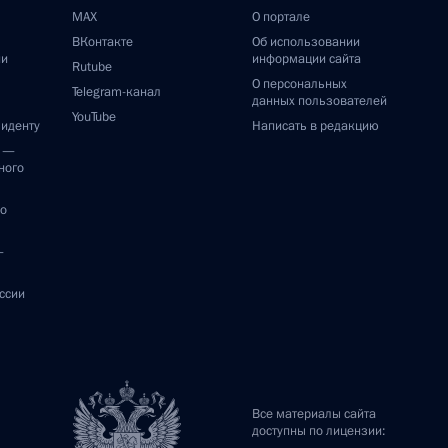
MAX
О портале
ВКонтакте
Об использовании
ии
информации сайта
Rutube
О персональных
Telegram-канал
данных пользователей
YouTube
зиденту
Написать в редакцию
и —
ного
по
—
ссии
Все материалы сайта
доступны по лицензии: