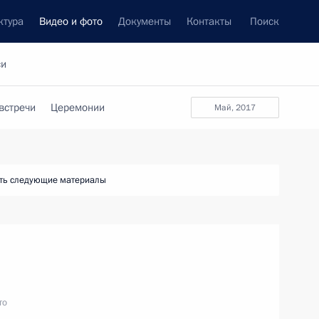
ктура
Видео и фото
Документы
Контакты
Поиск
си
встречи
Церемонии
май, 2017
ть следующие материалы
то