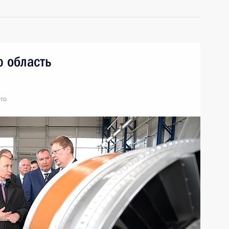
ю область
то