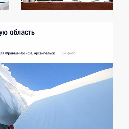
ую область
ля Франца-Иосифа, Архангельск
54 фото