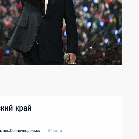
ский край
, пос.Солнечнодольск
37 фото