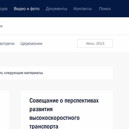
тура
Видео и фото
Документы
Контакты
Поиск
си
встречи
Церемонии
июль, 2013
ть следующие материалы
Совещание о перспективах
развития
высокоскоростного
транспорта