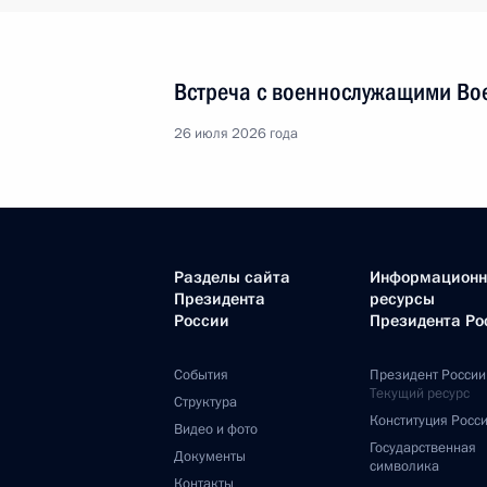
Встреча с военнослужащими Во
26 июля 2026 года
Разделы сайта
Информацион
Президента
ресурсы
России
Президента Ро
События
Президент России
Текущий ресурс
Структура
Конституция Росс
Видео и фото
Государственная
Документы
символика
Контакты