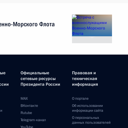
енно-Морского Флота
ные
Официальные
Правовая и
сетевые ресурсы
техническая
ссии
Президента России
информация
MAX
О портале
ВКонтакте
Об использовании
ии
информации сайта
Rutube
О персональных
Telegram-канал
данных пользователей
YouTube