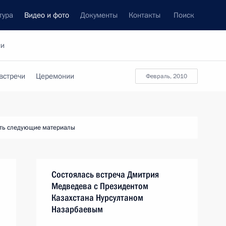
тура
Видео и фото
Документы
Контакты
Поиск
си
встречи
Церемонии
февраль, 2010
ть следующие материалы
Состоялась встреча Дмитрия
Медведева с Президентом
Казахстана Нурсултаном
Назарбаевым