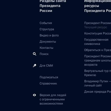
Разделы сайта
Информацион
Президента
ресурсы
России
Президента Ро
События
Президент России
Текущий ресурс
Структура
Конституция Росс
Видео и фото
Государственная
Документы
символика
Контакты
Обратиться к Пре
Поиск
Президент Росси
гражданам школь
возраста
Для СМИ
Виртуальный тур 
Кремлю
Подписаться
Владимир Путин 
Справочник
личный сайт
Дикая природа Ро
Версия для людей
с ограниченными
возможностями