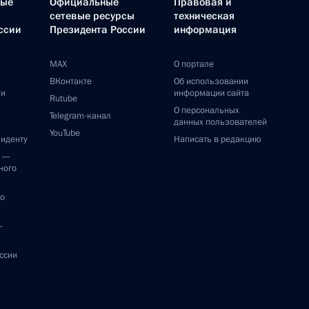
ные
Официальные
Правовая и
сетевые ресурсы
техническая
ссии
Президента России
информация
MAX
О портале
ВКонтакте
Об использовании
ии
информации сайта
Rutube
О персональных
Telegram-канал
данных пользователей
YouTube
зиденту
Написать в редакцию
и —
ного
по
—
ссии