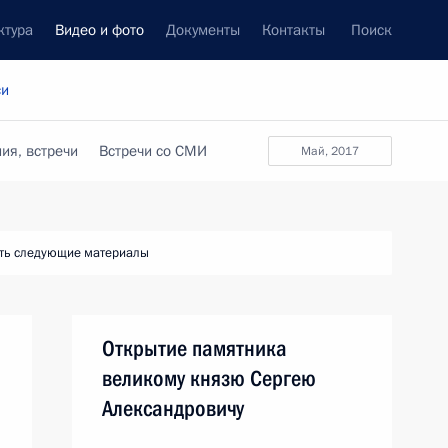
ктура
Видео и фото
Документы
Контакты
Поиск
си
ия, встречи
Встречи со СМИ
май, 2017
ть следующие материалы
Открытие памятника
великому князю Сергею
Александровичу