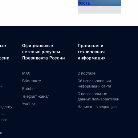
ные
Официальные
Правовая и
сетевые ресурсы
техническая
ссии
Президента России
информация
MAX
О портале
ВКонтакте
Об использовании
ии
информации сайта
Rutube
О персональных
Telegram-канал
данных пользователей
YouTube
зиденту
Написать в редакцию
и —
ного
по