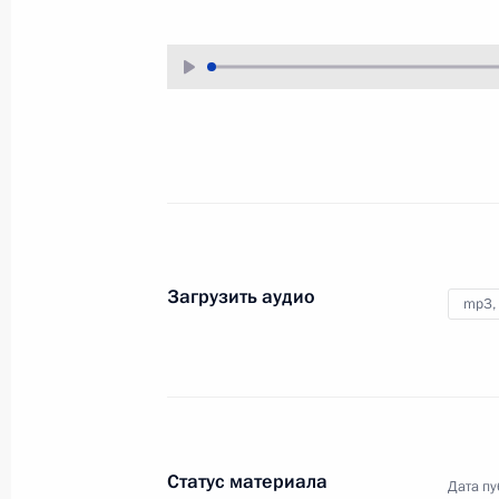
16 мая 2022 года
Аудио, 54 мин.
В Кремле состоялась встреча
лидеров государств – членов
Организации Договора
о коллективной безопасности.
Встреча с Советом
Загрузить аудио
законодателей
mp3,
27 апреля 2022 года
Аудио, 20 мин.
В День российского
Статус материала
парламентаризма Президент
Дата пу