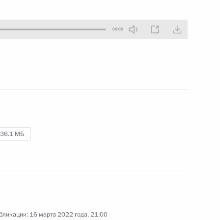
10 мая 2022 года
Аудио, 2 мин.
00:00
Встреча с победителями
и призёрами XXIV Олимпийских
36.1 МБ
зимних игр и членами
паралимпийской команды России
26 апреля 2022 года
Аудио, 18 мин.
В Георгиевском зале Большого
бликации:
16 марта 2022 года, 21:00
Кремлёвского дворца Владимир