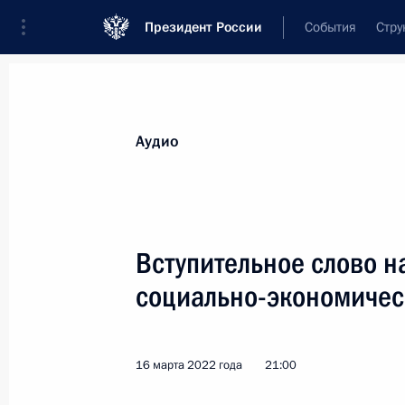
Президент России
События
Стру
Видеозаписи
Фотографии
Аудиозапи
Все материалы
Выступления
Совещан
Аудио
Показа
Вступительное слово н
социально-экономичес
Саммит ОДКБ
16 марта 2022 года
21:00