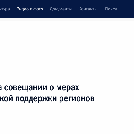
ктура
Видео и фото
Документы
Контакты
Поиск
си
ия, встречи
Встречи со СМИ
май, 2022
ть следующие материалы
а совещании о мерах
кой поддержки регионов
Видеообращение к участникам
и гостям финала XI Всероссийского
фестиваля Ночной хоккейной лиги