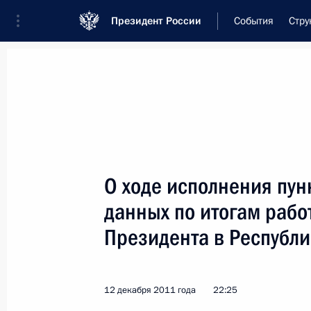
Президент России
События
Стру
Встреча с военнослужащими Во
26 июля 2026 года
О ходе исполнения пун
Совещание с членами
данных по итогам раб
1 день
назад
Президента в Республи
12 декабря 2011 года
22:25