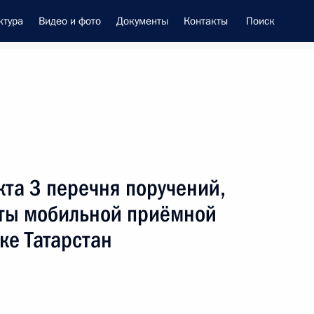
ктура
Видео и фото
Документы
Контакты
Поиск
енно-Морского Флота
кта 3 перечня поручений,
 Совета Безопасности
оты мобильной приёмной
ке Татарстан