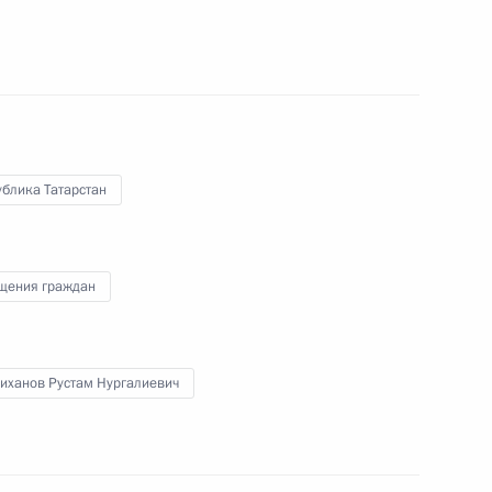
Телефонный разговор с командиром
ен
76-й гвардейской десантно-
штурмовой дивизии ВДВ гвардии
полковником Абдулазизом
Шихабидовым
блика Татарстан
6 августа 2026 года, 20:50
щения граждан
Встреча с председателем Союза
театральных деятелей России
Владимиром Машковым
иханов Рустам Нургалиевич
5 августа 2026 года, 19:00