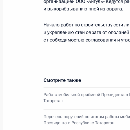
организацией ООО «Айгуль» ведутся р
Президента в ДФО Юрием
и выкорчёвыванию пней из оврага.
Трутневым
Начало работ по строительству сети л
6 августа 2026 года, 13:45
и укреплению стен оврага от оползней
с необходимостью согласования и утв
Смотрите также
Работа мобильной приёмной Президента в 
Татарстан
Перечень поручений по итогам работы моб
Президент России
Президента в Республике Татарстан