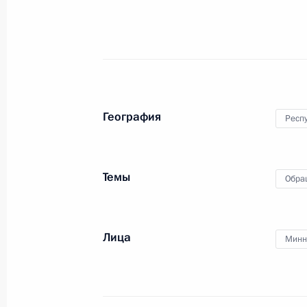
Телефонный разговор
с Президентом ОАЭ Мухаммедом Б
Заидом Аль Нахайяном
География
Респу
7 августа 2026 года, 12:50
Темы
Обра
Обращение к участникам VIII
Российско-Киргизского
экономического форума и XII
Лица
Минн
Российско-Киргизской
межрегиональной конференции
6 августа 2026 года, 09:00