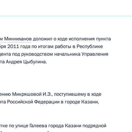
ам Минниханов
доложил о ходе исполнения пункта
бря 2011 года по итогам работы в Республике
дента под руководством начальника Управления
та Андрея Цыбулина.
ению Микряшовой И.Э., поступившему в ходе
та Российской Федерации в городе Казани,
Встреча с Председателем
тке по улице Галеева города Казани подрядной
Центризбиркома Эллой