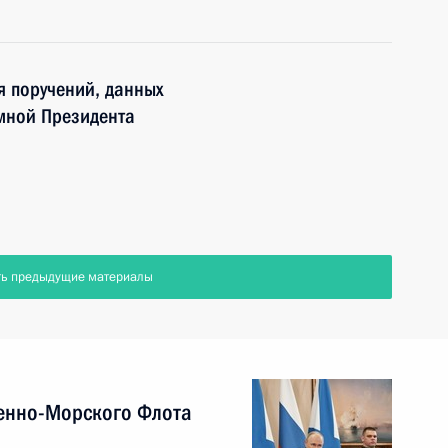
я поручений, данных
мной Президента
ть предыдущие материалы
енно-Морского Флота