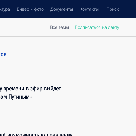
ктура
Видео и фото
Документы
Контакты
Поиск
Все темы
Подписаться на ленту
тов
у времени в эфир выйдет
ром Путиным»
ий возможность направления