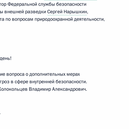
ктор Федеральной службы безопасности
бы внешней разведки
Сергей Нарышкин
,
а по вопросам природоохранной деятельности,
 Совета Безопасности
1
ть, Ново-Огарёво
день!
ние вопроса о дополнительных мерах
гроз в сфере внутренней безопасности.
 Колокольцев Владимир Александрович.
 Совета Безопасности
1
.