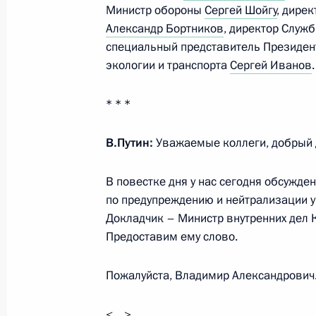
Министр обороны
Сергей Шойгу
, дире
28 июля 2022 года, 14:15
Москва, Кремль
Александр Бортников
, директор Служ
специальный представитель Президент
экологии и транспорта
Сергей Иванов
.
22 июля 2022 года, пятница
* * *
Совещание с постоянными членами
22 июля 2022 года, 14:30
Московская облас
В.Путин:
Уважаемые коллеги, добрый 
В повестке дня у нас сегодня обсужде
15 июля 2022 года, пятница
по предупреждению и нейтрализации у
Докладчик – Министр внутренних дел
Совещание с постоянными членами
Предоставим ему слово.
15 июля 2022 года, 17:45
Москва, Кремль
Пожалуйста, Владимир Александрович
<…>
1 июля 2022 года, пятница