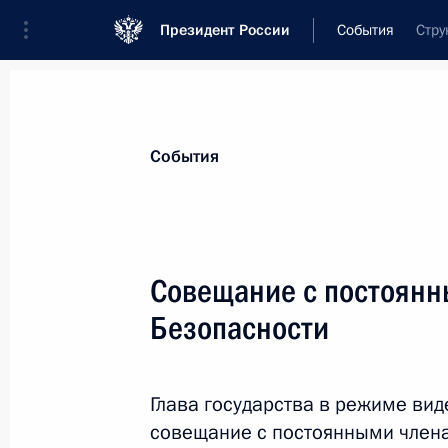
Президент России
События
Стру
Президент
Администрация
Государст
Новости
Сведения о Совете Безопаснос
События
Показа
Совещание с постоянн
Безопасности
2 сентября 2022 года, пятница
Совещание с постоянными членами
Глава государства в режиме ви
2 сентября 2022 года, 15:30
Московская обл
совещание с постоянными члена