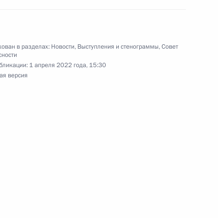
ован в разделах:
Новости
,
Выступления и стенограммы
,
Совет
2
10м
сности
бликации:
1 апреля 2022 года, 15:30
ь, Ново-Огарёво
ая версия
мативно-правовому
ере
 Совета Безопасности
1