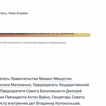
ласть, Ново-Огарёво
 Совета Безопасности
1
асть, Ново-Огарёво
а Безопасности (в режиме видеоконференции).
 Совета Безопасности
1
датель Правительства
Михаил Мишустин
,
нтина Матвиенко
, Председатель Государственной
 Председателя Совета Безопасности
Дмитрий
ции Президента
Антон Вайно
, Секретарь Совета
 Совета Безопасности
2
истр внутренних дел
Владимир Колокольцев
,