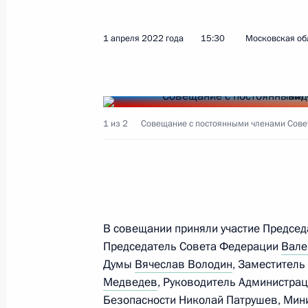
12 августа 2022 года, пятница
1 апреля 2022 года
15:30
Московская об
Совещание с постоянными членами
12 августа 2022 года, 11:30
Московская обл
1 из 2
Совещание с постоянными членами Совет
4 августа 2022 года, четверг
Совещание с постоянными членами
4 августа 2022 года, 14:40
Москва, Кремль
В совещании приняли участие Предсе
Председатель Совета Федерации
Вале
Думы
Вячеслав Володин
, Заместитель
28 июля 2022 года, четверг
Медведев
, Руководитель Администра
Совещание с постоянными членами
Безопасности
Николай Патрушев
, Мин