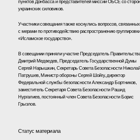
пунктов Донбасса и представителей миссии ОБСЕ со сторо
украинских силовиков.
Участники совещания также коснулись вопросов, связанных
с мерами по противодействию распространению группировк
«Исламское государство».
В совещании приняли участие Председатель Правительств
Дмитрий Медведев
, Председатель Государственной Думы
Сергей Нарышкин
, Секретарь Совета Безопасности
Никола
Патрушев
, Министр обороны
Сергей Шойгу
, директор
Федеральной службы безопасности
Александр Бортников
,
заместитель Секретаря Совета Безопасности
Рашид
Нургалиев
, постоянный член Совета Безопасности
Борис
Грызлов
.
Статус материала