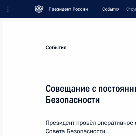
Президент России
События
Стру
Президент
Администрация
Государст
Новости
Сведения о Совете Безопаснос
События
Показа
Совещание с постоянн
Безопасности
19 августа 2015 года, среда
Совещание с постоянными членами
Президент провёл оперативное
19 августа 2015 года, 16:30
Севастополь
Совета Безопасности.