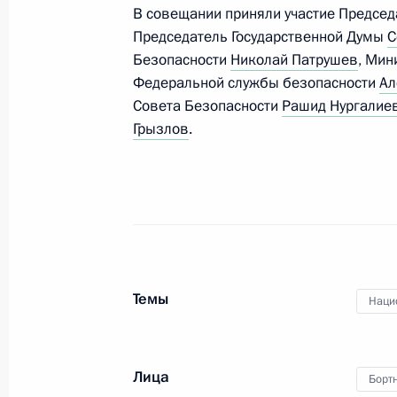
В совещании приняли участие Предсе
23 июля 2015 года, 22:30
Московская облас
Председатель Государственной Думы
С
Безопасности
Николай Патрушев
, Мин
Федеральной службы безопасности
Ал
17 июля 2015 года, пятница
Совета Безопасности
Рашид Нургалие
Грызлов
.
Совещание с постоянными членами
17 июля 2015 года, 14:20
Москва, Кремль
25 июня 2015 года, четверг
Оперативное совещание с постоян
Темы
Наци
Безопасности
25 июня 2015 года, 16:00
Москва, Кремль
Лица
Борт