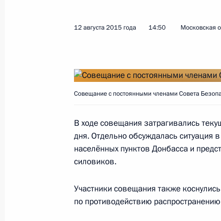
12 августа 2015 года, среда
12 августа 2015 года
14:50
Московская о
Совещание с постоянными членами
12 августа 2015 года, 14:50
Московская обл
Совещание с постоянными членами Совета Безопа
28 июля 2015 года, вторник
В ходе совещания затрагивались тек
Совещание с постоянными членами
дня. Отдельно обсуждалась ситуация 
28 июля 2015 года, 15:10
Москва, Кремль
населённых пунктов Донбасса и предс
силовиков.
Участники совещания также коснулись
23 июля 2015 года, четверг
по противодействию распространению 
Совещание с постоянными членами