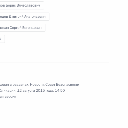
лов Борис Вячеславович
едев Дмитрий Анатольевич
 Совета Безопасности
2
шкин Сергей Евгеньевич
ть, Ново-Огарёво
3
 Совета Безопасности
3
ован в разделах:
Новости
,
Совет Безопасности
бликации:
12 августа 2015 года, 14:50
ая версия
 Совета Безопасности
2