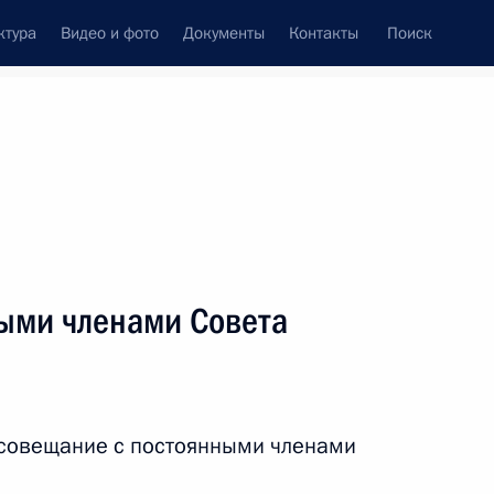
ктура
Видео и фото
Документы
Контакты
Поиск
венный Совет
Совет Безопасности
Комиссии и советы
ти
август, 2015
ть следующие материалы
ыми членами Совета
 Совета Безопасности
2
 совещание с постоянными членами