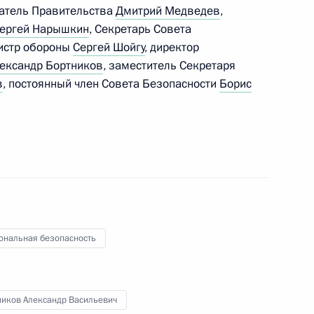
датель Правительства
Дмитрий Медведев
,
ть, Ново-Огарёво
ергей Нарышкин
, Секретарь Совета
истр обороны
Сергей Шойгу
, директор
ександр Бортников
, заместитель Секретаря
в
, постоянный член Совета Безопасности
Борис
 Совета Безопасности
2
ными членами Совета
4
ональная безопасность
ников Александр Васильевич