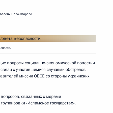
бласть, Ново-Огарёво
 Совета Безопасности
1
асть, Ново-Огарёво
сности.
ущие вопросы социально-экономической повестки
 Совета Безопасности
1
в связи с участившимися случаями обстрелов
тавителей миссии ОБСЕ со стороны украинских
 вопросов, связанных с мерами
группировки «Исламское государство».
 Совета Безопасности
1