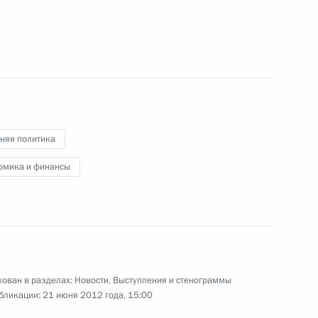
му Собранию
:
9
ь
няя политика
омика и финансы
ского правозащитного
4
6м
ласть, Ново-Огарёво
ован в разделах:
Новости
,
Выступления и стенограммы
бликации:
21 июня 2012 года, 15:00
 Минобороны
15
16м