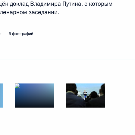
щён доклад Владимира Путина, с которым
пленарном заседании.
ть следующие материалы
г
5 фотографий
тина
:
38
и заседания Российско-
1
18м
омиссии
ь