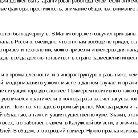
уации должен быть гарантирован работодателем, если он хоч
ьные факторы: престижность, внимание общества, внимание 
хотел бы подчеркнуть. В Магнитогорске я
озвучил
принципы,
ала в Россию, очевидно, что он к нам вообще не придёт, есл
привезти технологии, можно привезти инженеров для налад
кадры всегда должны готовиться в стране размещения инвест
 и в промышленности, и в инфраструктуре в разы ниже, чем
 модернизация в узком смысле в данном случае, и организа
де ситуация гораздо сложнее. Примером позитивного такого
величился практически в полтора раза за счёт запуска новы
и. Понятно, что здесь огромный рынок, Москва рядом и так 
ой областью, а там ситуация существенно хуже. Значит, это
а всех, кто работает, скажем, в Калужской области, в значи
блей. В общем, это хороший пример. Нужно проанализироват