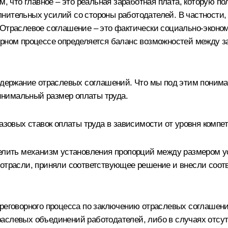
, что главное – это реальная заработная плата, которую пол
лнительных усилий со стороны работодателей. В частност
 Отраслевое соглашение – это фактически социально-эконо
орном процессе определяется баланс возможностей между з
содержание отраслевых соглашений. Что мы под этим поним
инимальный размер оплаты труда.
овых ставок оплаты труда в зависимости от уровня компет
делить механизм установления пропорций между размером у
 отрасли, приняли соответствующее решение и внесли соо
реговорного процесса по заключению отраслевых соглашени
раслевых объединений работодателей, либо в случаях отсу