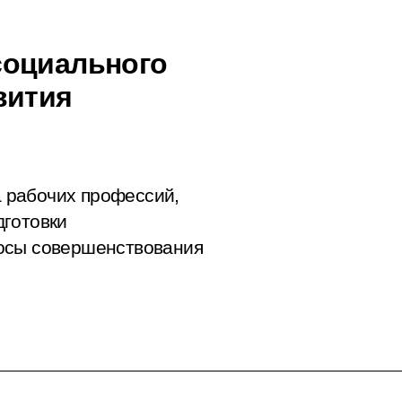
социального
вития
 рабочих профессий,
дготовки
осы совершенствования