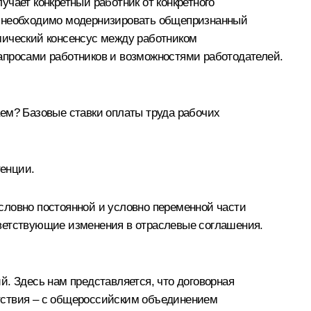
учает конкретный работник от конкретного
и, необходимо модернизировать общепризнанный
мический консенсус между работником
апросами работников и возможностями работодателей.
аем? Базовые ставки оплаты труда рабочих
енции.
словно постоянной и условно переменной части
тветствующие изменения в отраслевые соглашения.
й. Здесь нам представляется, что договорная
тствия – с общероссийским объединением