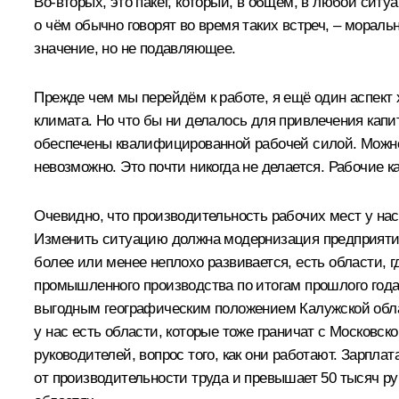
Во‑вторых, это пакет, который, в общем, в любой сит
о чём обычно говорят во время таких встреч, – морал
значение, но не подавляющее.
Прежде чем мы перейдём к работе, я ещё один аспект 
климата. Но что бы ни делалось для привлечения капит
обеспечены квалифицированной рабочей силой. Можно 
невозможно. Это почти никогда не делается. Рабочие 
Очевидно, что производительность рабочих мест у нас
Изменить ситуацию должна модернизация предприятий,
более или менее неплохо развивается, есть области, г
промышленного производства по итогам прошлого года у
выгодным географическим положением Калужской област
у нас есть области, которые тоже граничат с Московск
руководителей, вопрос того, как они работают. Зарплат
от производительности труда и превышает 50 тысяч ру