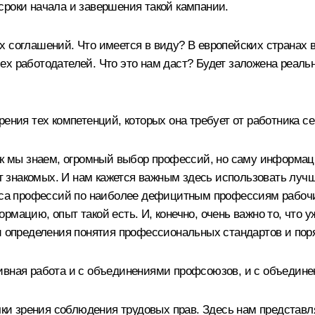
сроки начала и завершения такой кампании.
х соглашений. Что имеется в виду? В европейских странах 
ех работодателей. Что это нам даст? Будет заложена реаль
рения тех компетенций, которых она требует от работника с
как мы знаем, огромный выбор профессий, но саму информ
от знакомых. И нам кажется важным здесь использовать луч
ласа профессий по наиболее дефицитным профессиям рабочи
рмацию, опыт такой есть. И, конечно, очень важно то, что
и определения понятия профессиональных стандартов и поря
ивная работа и с объединениями профсоюзов, и с объедин
очки зрения соблюдения трудовых прав. Здесь нам представ