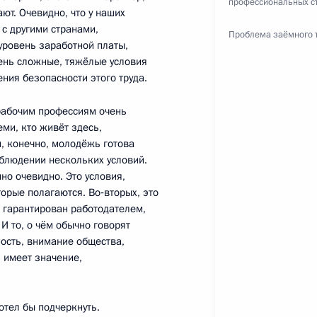
профессиональных с
ают. Очевидно, что у наших
 с другими странами,
Проблема заёмного 
уровень заработной платы,
чень сложные, тяжёлые условия
ения безопасности этого труда.
еских партий
2
8м
 рабочим профессиям очень
еми, кто живёт здесь,
м, конечно, молодёжь готова
облюдении нескольких условий.
но очевидно. Это условия,
орые полагаются. Во‑вторых, это
ь гарантирован работодателем,
льного обеспечения системы
6
34м
И то, о чём обычно говорят
ость, внимание общества,
 имеет значение,
отел бы подчеркнуть.