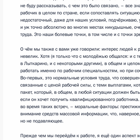
не буду рассказывать, с чем это было связано, – все зн
рабочих в целом по стране, если сопоставлять ситуацию
недостаточный, даже для наших условий, подчёркиваю, 
29 августа 2011 года, понедельник
и уж точно абсолютно во многих местах никудышные, о
труда. Это наши болевые точки, в том числе и с точки зр
Встреча с руководителями политич
О чём мы также с вами уже говорили: интерес людей к
29 августа 2011 года, 16:45
Сочи
невелик. Хотя (я только что с молодёжью общался: и с т
в Лыткарино, и с некоторыми другими), в общем и цело
работать именно по рабочим специальностям, но при с
Во‑первых, это нормальные условия труда, что совершен
18 августа 2011 года, четверг
связанные с ценой рабочей силы, с теми выплатами, кот
пакет, который, в общем, в любой ситуации должен быт
Совещание по вопросу законодате
если он хочет получить квалифицированного работника. 
образования
во время таких встреч, – моральные факторы: престижн
18 августа 2011 года, 16:50
Майкоп
внимание средств массовой информации, что, наверное,
но не подавляющее.
Прежде чем мы перейдём к работе, я ещё один аспект х