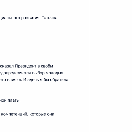
циального развития. Татьяна
едании Петербургского
46
35м
форума
 сказал Президент в своём
предопределяется выбор молодых
то влияют. И здесь я бы обратила
о вопросам экологической
11
13м
родская область
ной платы.
х компетенций, которые она