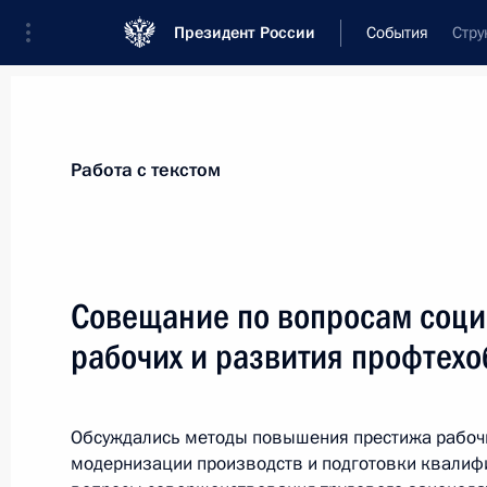
Президент России
События
Стру
Президент
Администрация
Государст
Новости
Стенограммы
Поездки
Те
Работа с текстом
Рубрикация материалов
Все материалы
Совещание по вопросам соци
Послания Федеральному Собранию
рабочих и развития профтех
Заявления по важнейшим вопросам
Совещания, заседания, рабочие встречи
Обсуждались методы повышения престижа рабоч
Речи и обращения
модернизации производств и подготовки квалиф