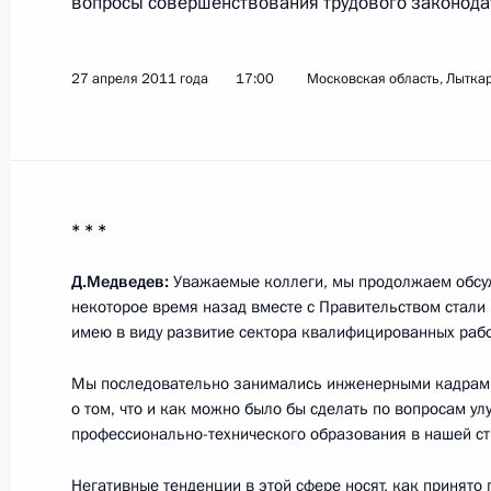
вопросы совершенствования трудового законода
Показа
27 апреля 2011 года
17:00
Московская область, Лытка
8 сентября 2011 года, четверг
Дмитрий Медведев выступил на пл
* * *
политического форума
8 сентября 2011 года, 15:00
Ярославль
Д.Медведев:
Уважаемые коллеги, мы продолжаем обсу
некоторое время назад вместе с Правительством стали
имею в виду развитие сектора квалифицированных рабо
31 августа 2011 года, среда
Мы последовательно занимались инженерными кадрами
о том, что и как можно было бы сделать по вопросам ул
Заседание комиссии по реализаци
профессионально-технического образования в нашей с
и демографической политике
Негативные тенденции в этой сфере носят, как принято 
31 августа 2011 года, 16:00
Сочи