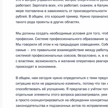
работают. Зарплата всех, кто работает, скажем, в Калуж
мере поставлена в зависимость от производительности 
рублей. В общем, это хороший пример. Нужно проанали
4 июля 2011 года, понедельник
такого рода проекты в других областях.
Дмитрий Медведев встретился с уч
Мы должны создать необходимые условия для того, чт
Россия – НАТО
профессии. Системе профессионального образования з
Мы говорили об этом и на предыдущих совещаниях. Соб
4 июля 2011 года, 17:00
Сочи
самые – это правильное взаимодействие между работо
системой профессиональных союзов, безусловно, и, в к
с властями, возможность и желание оперативно реагир
происходят в экономике.
29 июня 2011 года, среда
В общем, нам сегодня нужно определиться с теми пре
Дмитрий Медведев представил Бюд
ситуацию если не радикально изменить, потому что так н
2014 годы
способствовать её улучшению. Я предлагаю с учётом тог
29 июня 2011 года, 13:30
Московская облас
отдельные элементы этого вопроса рассматривали, уже 
а просто сконцентрироваться на обсуждении конкретн
законодательства и подзаконных актов по исправлению