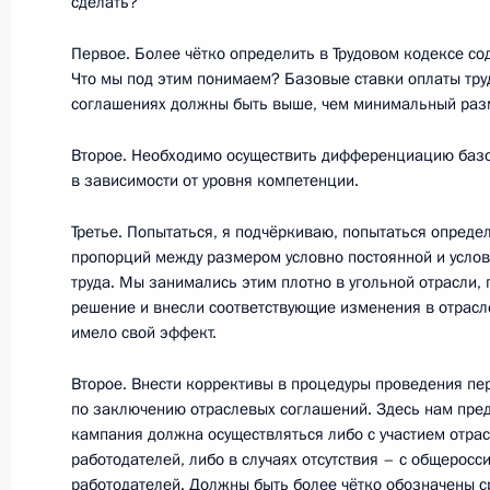
сделать?
16 мая 2011 года, понедельник
Первое. Более чётко определить в Трудовом кодексе с
Что мы под этим понимаем? Базовые ставки оплаты тру
Совещание по вопросам детского 
соглашениях должны быть выше, чем минимальный разм
16 мая 2011 года, 17:00
Московская область
Второе. Необходимо осуществить дифференциацию базо
в зависимости от уровня компетенции.
10 мая 2011 года, вторник
Третье. Попытаться, я подчёркиваю, попытаться опреде
пропорций между размером условно постоянной и услов
Совещание по вопросам развития
труда. Мы занимались этим плотно в угольной отрасли,
комплекса России
решение и внесли соответствующие изменения в отрасл
имело свой эффект.
10 мая 2011 года, 15:50
Московская область
Второе. Внести коррективы в процедуры проведения пе
по заключению отраслевых соглашений. Здесь нам пред
кампания должна осуществляться либо с участием отра
Совещание по вопросам совершенс
работодателей, либо в случаях отсутствия – с общерос
10 мая 2011 года, 14:30
Московская область
работодателей. Должны быть более чётко обозначены с