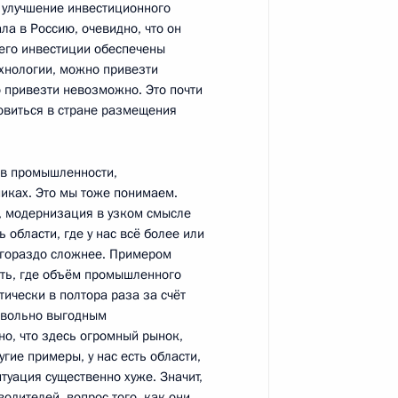
 улучшение инвестиционного
ла в Россию, очевидно, что он
2
56м
о его инвестиции обеспечены
хнологии, можно привезти
 привезти невозможно. Это почти
товиться в стране размещения
и в промышленности,
хранительных ведомств
миках. Это мы тоже понимаем.
6
6м
, модернизация в узком смысле
ть, Горки
 области, где у нас всё более или
я гораздо сложнее. Примером
сть, где объём промышленного
ически в полтора раза за счёт
довольно выгодным
о, что здесь огромный рынок,
ренних дел Рашидом
1
угие примеры, у нас есть области,
туация существенно хуже. Значит,
водителей, вопрос того, как они
ть, Горки