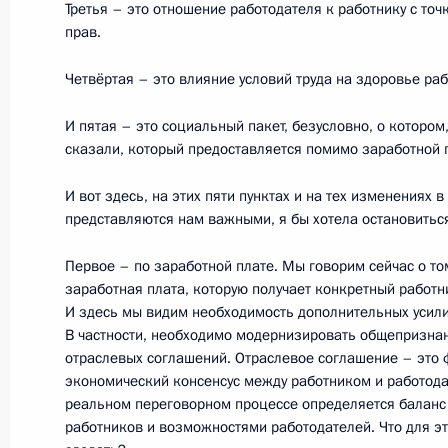
Третья – это отношение работодателя к работнику с то
Совещание по вопросам противоде
прав.
23 мая 2011 года, 14:30
Москва
Четвёртая – это влияние условий труда на здоровье раб
И пятая – это социальный пакет, безусловно, о котором
20 мая 2011 года, пятница
сказали, который предоставляется помимо заработной 
Санкт-Петербургский международн
И вот здесь, на этих пяти пунктах и на тех изменениях 
представляются нам важными, я бы хотела остановитьс
20 мая 2011 года, 13:00
Санкт-Петербург
Первое – по заработной плате. Мы говорим сейчас о том
заработная плата, которую получает конкретный работн
И здесь мы видим необходимость дополнительных усили
18 мая 2011 года, среда
В частности, необходимо модернизировать общепризнан
Пресс-конференция Президента Ро
отраслевых соглашений. Отраслевое соглашение – это 
экономический консенсус между работником и работода
18 мая 2011 года, 15:15
Москва
реальном переговорном процессе определяется балан
работников и возможностями работодателей. Что для э