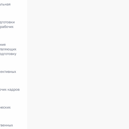
альная
дготовки
рабочих
ния
ствляющих
одготовку
лективных
очих кадров
ческих
твенных