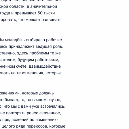
ской области, в значительной
труда и превышает 50 тысяч
зировать, что мешает развивать
астниками заседания Совета
5
3м
обы молодёжь выбирала рабочие
десь принадлежит ведущая роль.
ственно, здесь проблемы те же
дателем, будущим работником,
онечном счёте, взаимодействие
овать на те изменения, которые
дложениями, которые должны
жетное послание на 2012–
6
15м
е бывает, то, во всяком случае,
о, что мы с вами уже встречались,
ть, Горки
не повторять ранее сказанное,
ых предложений по изменению
 целого ряда перекосов, которые