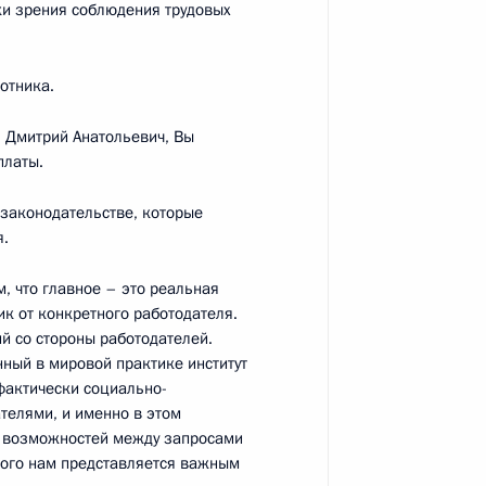
чки зрения соблюдения трудовых
йствия экстремизму
5
9м
отника.
, Дмитрий Анатольевич, Вы
платы.
ый юридический форум
4
27м
в законодательстве, которые
я.
, что главное – это реальная
ик от конкретного работодателя.
й со стороны работодателей.
ный в мировой практике институт
ссии
фактически социально-
:
12
телями, и именно в этом
с возможностей между запросами
того нам представляется важным