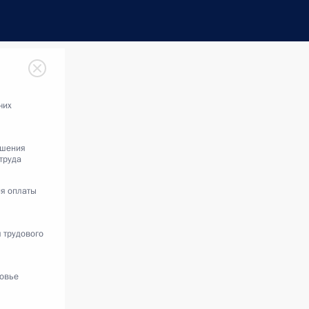
чих
ышения
труда
ня оплаты
 трудового
ровье