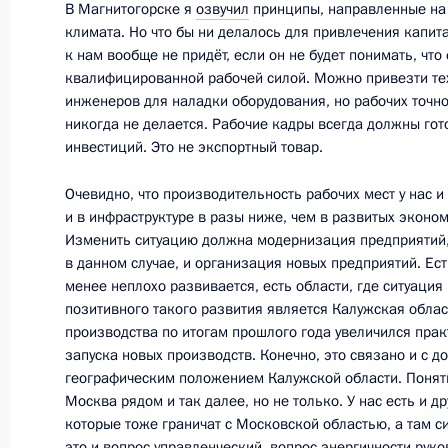
5 августа 2011 года, пятница
В Магнитогорске я
озвучил
принципы, направленные на
климата. Но что бы ни делалось для привлечения капита
Интервью Дмитрия Медведева
к нам вообще не придёт, если он не будет понимать, чт
квалифицированной рабочей силой. Можно привезти те
5 августа 2011 года, 10:00
Сочи
инженеров для наладки оборудования, но рабочих точно
никогда не делается. Рабочие кадры всегда должны го
инвестиций. Это не экспортный товар.
29 июля 2011 года, пятница
Очевидно, что производительность рабочих мест у нас 
Совещание с руководством правоо
и в инфраструктуре в разы ниже, чем в развитых эконо
Изменить ситуацию должна модернизация предприятий
29 июля 2011 года, 16:00
Московская облас
в данном случае, и организация новых предприятий. Есть
менее неплохо развивается, есть области, где ситуаци
позитивного такого развития является Калужская обла
производства по итогам прошлого года увеличился практ
19 июля 2011 года, вторник
запуска новых производств. Конечно, это связано и с 
географическим положением Калужской области. Понятн
Рабочая встреча с Министром внут
Москва рядом и так далее, но не только. У нас есть и др
Нургалиевым
которые тоже граничат с Московской областью, а там си
это и вопрос управленческий, вопрос энергичности руко
19 июля 2011 года, 08:30
Московская облас