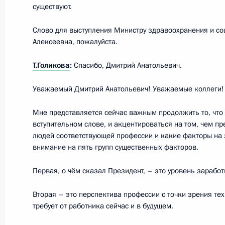
существуют.
17 июня 2011 года, пятница
Слово для выступления Министру здравоохранения и со
Дмитрий Медведев выступил на зас
Алексеевна, пожалуйста.
международного экономического 
Т.Голикова
:
Спасибо, Дмитрий Анатольевич.
17 июня 2011 года, 12:00
Санкт-Петербург
Уважаемый Дмитрий Анатольевич! Уважаемые коллеги!
Мне представляется сейчас важным продолжить то, что
9 июня 2011 года, четверг
вступительном слове, и акцентироваться на том, чем 
людей соответствующей профессии и какие факторы на э
Заседание президиума Госсовета п
внимание на пять групп существенных факторов.
безопасности
9 июня 2011 года, 17:00
Дзержинск, Нижего
Первая, о чём сказал Президент, – это уровень заработ
Вторая – это перспектива профессии с точки зрения те
требует от работника сейчас и в будущем.
23 мая 2011 года, понедельник