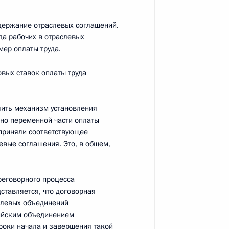
одержание отраслевых соглашений.
да рабочих в отраслевых
здравоохранения
6
7м
ер оплаты труда.
, Горки
вых ставок оплаты труда
лить механизм установления
но переменной части оплаты
 оборонно-промышленного
2
8м
 приняли соответствующее
евые соглашения. Это, в общем,
, Горки
реговорного процесса
ставляется, что договорная
слевых объединений
твования судебной системы
1
9м
сийским объединением
, Горки
роки начала и завершения такой