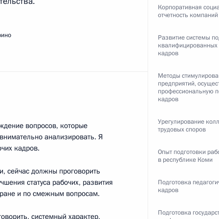
тельства.
Корпоративная соци
отчетность компаний
ть следующие материалы
рино
Развитие системы по
квалифицированных 
кадров
Методы стимулирова
предприятий, осуще
енарном заседании Мирового
профессиональную п
5
30м
кадров
Урегулирование кол
ждение вопросов, которые
трудовых споров
 внимательно анализировать. Я
чих кадров.
Опыт подготовки раб
в республике Коми
, сейчас должны проговорить
учшения статуса рабочих, развития
Подготовка педагоги
и приоритетных нацпроектов
4
20м
кадров
тране и по смежным вопросам.
Подготовка государс
говорить, системный характер,