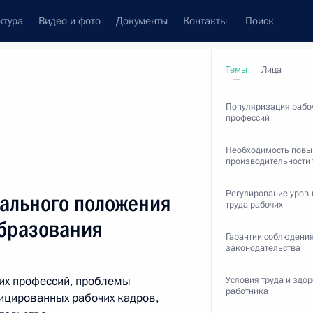
ктура
Видео и фото
Документы
Контакты
Поиск
венный Совет
Совет Безопасности
Комиссии и советы
Темы
Лица
леграммы
Сведения о Президенте
сентябрь, 2011
Популяризация рабо
профессий
Необходимость пов
производительности 
Встречи с представителями сообществ
Регулирование уров
ального положения
труда рабочих
Пресс-конференции
образования
Гарантии соблюдения
Интервью
законодательства
Статьи
их профессий, проблемы
Условия труда и здо
работника
ицированных рабочих кадров,