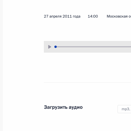
27 апреля 2011 года
Аудио, 17 мин.
27 апреля 2011 года
14:00
Московская о
Дмитрий Медведев провёл
Загрузить аудио
mp3,
совещание
по экономическим вопросам