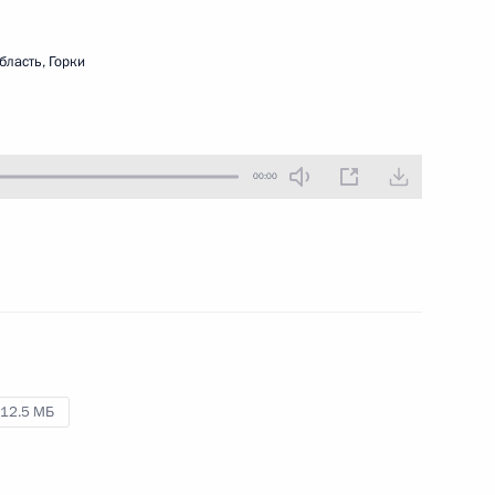
25 апреля 2011 года
Аудио, 10 мин.
бласть, Горки
00:00
Дмитрий Медведев принял
12.5 МБ
участие в Азиатском форуме
Боао