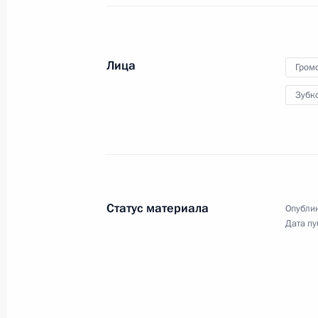
22 апреля 2011 года
Аудио, 6 мин.
Лица
Гром
Зубк
Статус материала
Опублик
Дата пу
Встреча с операторами
и получателями финансовых
средств, выделяемых
на реализацию социальных
проектов