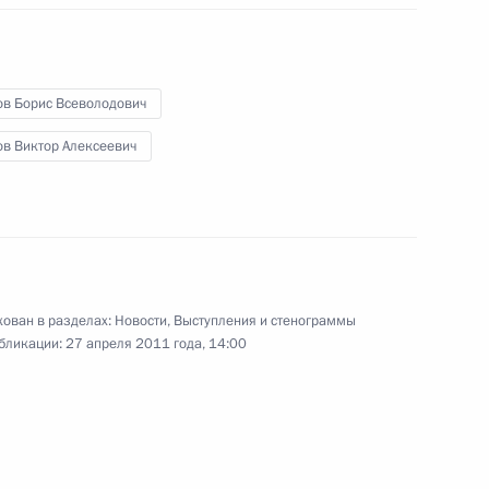
15 апреля 2011 года
Аудио, 11 мин.
ов Борис Всеволодович
ов Виктор Алексеевич
ован в разделах:
Новости
,
Выступления и стенограммы
бликации:
27 апреля 2011 года, 14:00
Встреча с главами
муниципальных
образований