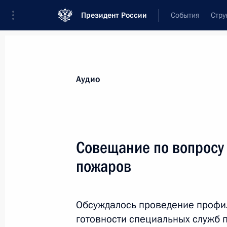
Президент России
События
Стру
Видеозаписи
Фотографии
Аудиозапи
Все материалы
Выступления
Совещан
Аудио
Показа
Совещание по вопросу
пожаров
Совещание по вопросу
профилактики природных
Обсуждалось проведение профил
пожаров
готовности специальных служб 