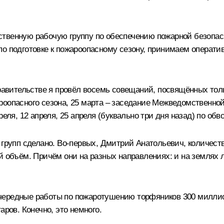
твенную рабочую группу по обеспечению пожарной безопас
по подготовке к пожароопасному сезону, принимаем операти
Правительстве я провёл восемь совещаний, посвящённых тол
роопасного сезона, 25 марта – заседание Межведомственно
реля, 12 апреля, 25 апреля (буквально три дня назад) по о
 групп сделано. Во‑первых, Дмитрий Анатольевич, количест
 объём. Причём они на разных направлениях: и на землях ле
чередные работы по пожаротушению торфяников 300 миллион
аров. Конечно, это немного.