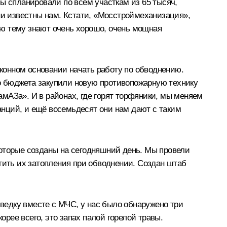
ы спланировали по всем участкам из 65 тысяч,
ни известны нам. Кстати, «Мосстроймеханизация»,
ою тему знают очень хорошо, очень мощная
аконном основании начать работу по обводнению.
ого бюджета закупили новую противопожарную технику
мАЗа». И в районах, где горят торфяники, мы меняем
нций, и ещё восемьдесят они нам дают с таким
которые созданы на сегодняшний день. Мы провели
тить их затопления при обводнении. Создан штаб
зведку вместе с МЧС, у нас было обнаружено три
рее всего, это запах палой горелой травы.