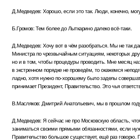
Д.Медведев:
Хорошо, если это так. Люди, конечно, мо
Б.Громов:
Тем более до Лыткарино далеко всё‑таки.
Д.Медведев:
Хочу вот в чём разобраться. Мы не так д
Министра по чрезвычайным ситуациям, некоторых други
но и в том, чтобы процедуры проводить. Мне месяц на
в экстренном порядке не проведём, то окажемся непод
ладно, хотя нужно по‑хорошему было заделы совершать
принимает Президент, Правительство. Это чья ответст
В.Масляков:
Дмитрий Анатольевич, мы в прошлом год
Д.Медведев:
Я сейчас не про Московскую область, что
заниматься своими прямыми обязанностями, если нужн
Правительство большое существует, ещё раз говорю. Пр