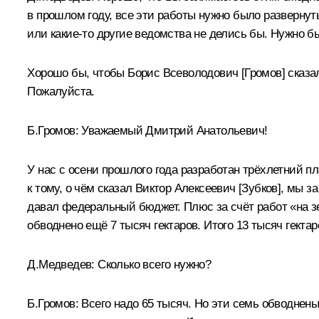
в прошлом году, все эти работы нужно было разверну
или какие‑то другие ведомства не делись бы. Нужно б
Хорошо бы, чтобы Борис Всеволодович [Громов] сказал
Пожалуйста.
Б.Громов
:
Уважаемый Дмитрий Анатольевич!
У нас с осени прошлого года разработан трёхлетний п
к тому, о чём сказал Виктор Алексеевич [Зубков], мы з
давал федеральный бюджет. Плюс за счёт работ «на зе
обводнено ещё 7 тысяч гектаров. Итого 13 тысяч гекта
Д.Медведев:
Сколько всего нужно?
Б.Громов:
Всего надо 65 тысяч. Но эти семь обводнены 