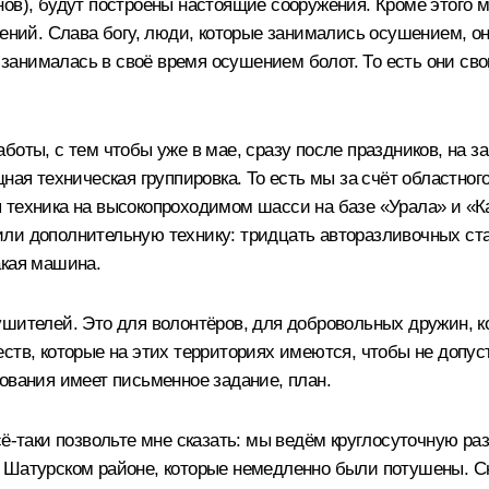
ов), будут построены настоящие сооружения. Кроме этого м
жений. Слава богу, люди, которые занимались осушением, о
анималась в своё время осушением болот. То есть они св
боты, с тем чтобы уже в мае, сразу после праздников, на з
щная техническая группировка. То есть мы за счёт областн
 техника на высокопроходимом шасси на базе «Урала» и «Ка
ли дополнительную технику: тридцать авторазливочных ста
акая машина.
ушителей. Это для волонтёров, для добровольных дружин, 
ств, которые на этих территориях имеются, чтобы не допус
ования имеет письменное задание, план.
сё‑таки позвольте мне сказать: мы ведём круглосуточную ра
Шатурском районе, которые немедленно были потушены. Ско