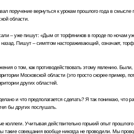
авал поручение вернуться к урокам прошлого года в смысле
ской области.
али – уже пишут: «Дым от торфяников в городе по ночам уж
й назад. Пишут – симптом настораживающий, означает, торфя
жения о том, как противодействовать этому явлению. Были,
ерритории Московской области (это просто скорее пример, по
рритории других областей.
сделано и что предполагается сделать? Я так понимаю, что р
отел бы других послушать.
коллеги. Учитывая действительно горький опыт прошлого г
ы такие совещания вообще никогда не проводили. Мы прово