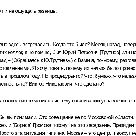
гут и не ощущать разницы.
авно здесь встречались. Когда это было? Месяц назад, навер
х коллег, я не помню, был Юрий Петрович [Трутнев] или нет
зад –
(Обращаясь к Ю.Трутневу.)
с Вами я, по‑моему, разгов
готовленными. Я хочу понять, почему их нельзя было провес
 в прошлом году. Но процедуры‑то? Что, бумажки‑то нельз
венность‑то? Виктор Николаевич, что сделано?
у полностью изменили систему организации управления ле
бы вы понимали. Это совещание не по Московской области. 
о, и [Бориса] Громова позовут на это заседание. Президен
осто эта ситуация типична. Москва – это центр, и вокруг н