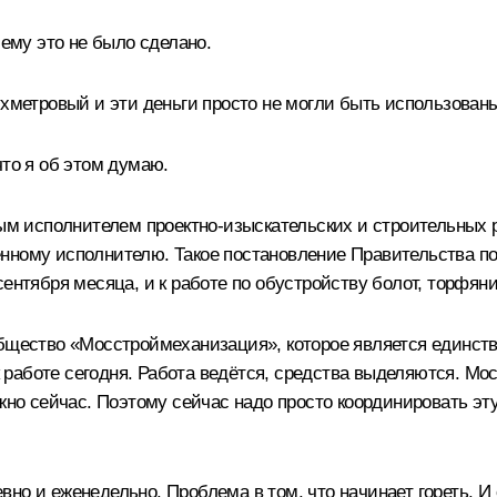
чему это не было сделано.
хметровый и эти деньги просто не могли быть использованы
что я об этом думаю.
ным исполнителем проектно-изыскательских и строительных 
нному исполнителю. Такое постановление Правительства по
сентября месяца, и к работе по обустройству болот, торфян
общество «Мосстроймеханизация», которое является единст
 к работе сегодня. Работа ведётся, средства выделяются. М
ажно сейчас. Поэтому сейчас надо просто координировать э
о и еженедельно. Проблема в том, что начинает гореть. И 