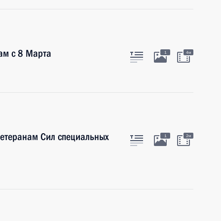
ам с 8 Марта
1
4м
етеранам Сил специальных
1
2м