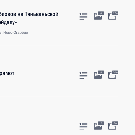
облоков на Тяньваньской
4
27м
юйдапу»
ь, Ново-Огарёво
грамот
8
20м
13
6м