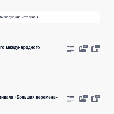
ть следующие материалы
ого международного
:
15
тиваля «Большая перемена»
1
3м