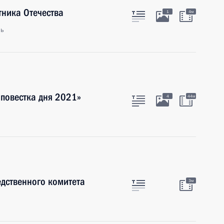
тника Отечества
1
4м
ль
повестка дня 2021»
4
44м
дственного комитета
3м