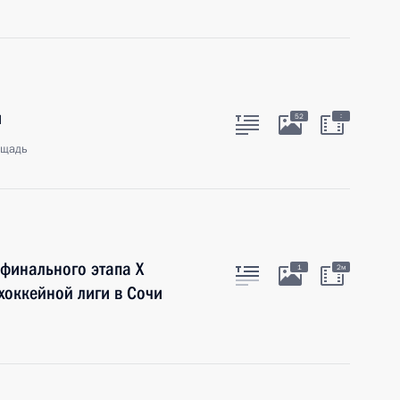
и
:
52
ощадь
финального этапа Х
1
2м
хоккейной лиги в Сочи