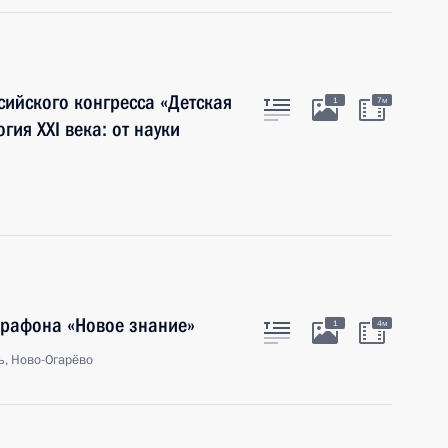
ийского конгресса «Детская
1
7м
гия XXI века: от науки
арафона «Новое знание»
1
4м
ь, Ново-Огарёво