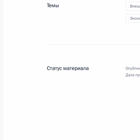
Темы
Внеш
Экон
Статус материала
Опублик
Дата пу