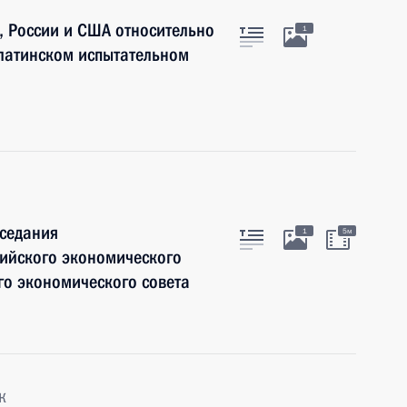
, России и США относительно
1
латинском испытательном
аседания
1
5м
зийского экономического
го экономического совета
к