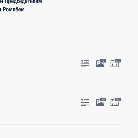
и Председателем
н Ромпёем
9
27м
19
25м