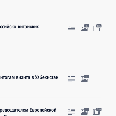
оссийско-китайских
1
12м
итогам визита в Узбекистан
1
Председателем Европейской
1
53м