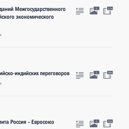
еданий Межгосударственного
1
17м
йского экономического
ь
ийско-индийских переговоров
1
26м
ь
ита Россия – Евросоюз
1
30м