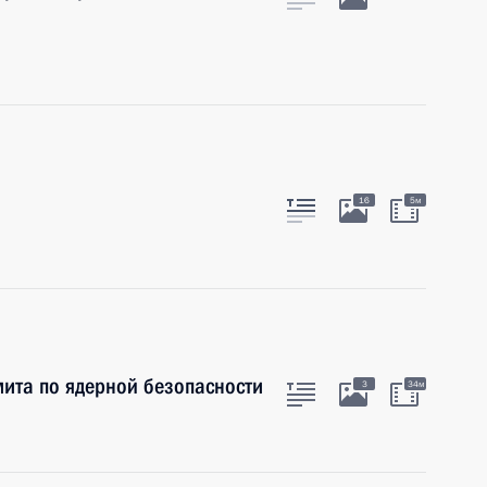
16
5м
ита по ядерной безопасности
3
34м