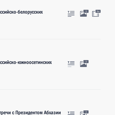
оссийско-белорусских
3
9м
оссийско-южноосетинских
3
стречи с Президентом Абхазии
3