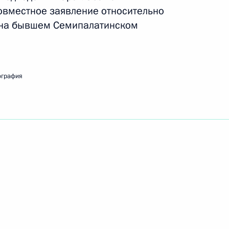
овместное заявление относительно
а на бывшем Семипалатинском
ть следующие материалы
ография
5
25м
ссийско-казахстанских
7м