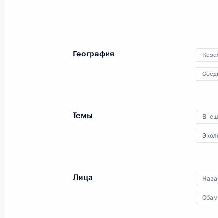
5 июня 2012 года, вторник
Заявления для прессы по итогам р
География
Каза
переговоров
Соед
5 июня 2012 года, 16:00
Пекин
Темы
Внеш
4 июня 2012 года, понедельник
Экол
Ответы на вопросы журналистов по 
4 июня 2012 года, 23:45
Ташкент
Лица
Наза
Обам
Совместная пресс-конференция с 