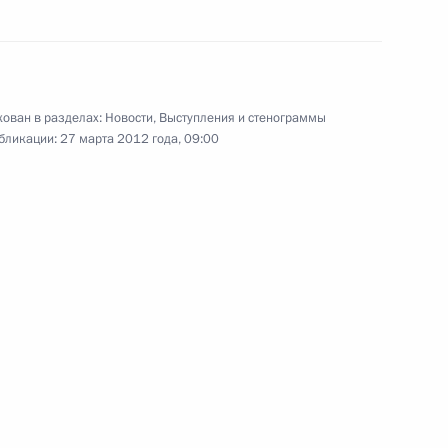
и Председателем
н Ромпёем
ован в разделах:
Новости
,
Выступления и стенограммы
бликации:
27 марта 2012 года, 09:00
9
27м
19
25м