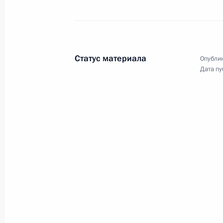
комиссии Жозе Мануэлом Баррозу 
Европейского совета Херманом Ва
4 июня 2012 года, 14:30
Санкт-Петербург
Статус материала
Опублик
Дата пу
1 июня 2012 года, пятница
Рабочий визит во Францию
1 июня 2012 года, 23:30
Париж
Рабочий визит в Германию
1 июня 2012 года, 17:00
Берлин