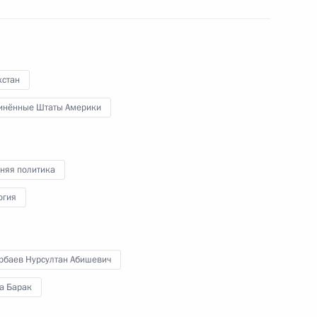
оссийско-китайских
1
12м
хстан
инённые Штаты Америки
няя политика
огия
итогам визита в Узбекистан
1
рбаев Нурсултан Абишевич
а Барак
Председателем Европейской
1
53м