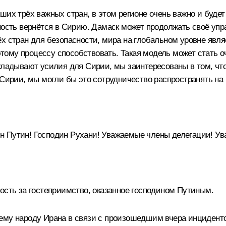
ших трёх важных стран, в этом регионе очень важно и буде
ность вернётся в Сирию. Дамаск может продолжать своё упр
х стран для безопасности, мира на глобальном уровне явля
тому процессу способствовать. Такая модель может стать 
икладывают усилия для Сирии, мы заинтересованы в том, ч
 Сирии, мы могли бы это сотрудничество распространять на
ин Путин! Господин Рухани! Уважаемые члены делегации! У
ость за гостеприимство, оказанное господином Путиным.
ему народу Ирана в связи с произошедшим вчера инциденто