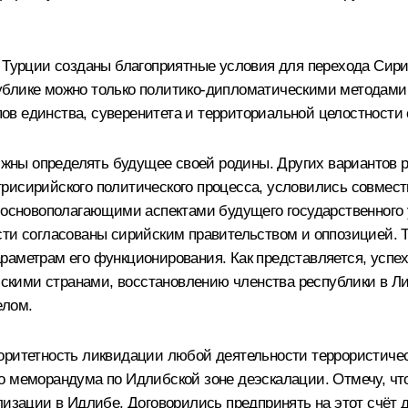
, Турции созданы благоприятные условия для перехода Сир
ублике можно только политико-дипломатическими методами 
в единства, суверенитета и территориальной целостности 
ны определять будущее своей родины. Других вариантов ра
трисирийского политического процесса, условились совмес
я основополагающими аспектами будущего государственного
сти согласованы сирийским правительством и оппозицией. 
раметрам его функционирования. Как представляется, успех
кими странами, восстановлению членства республики в Лиг
елом.
оритетность ликвидации любой деятельности террористическ
о меморандума по Идлибской зоне деэскалации. Отмечу, что
лизации в Идлибе. Договорились предпринять на этот счёт 