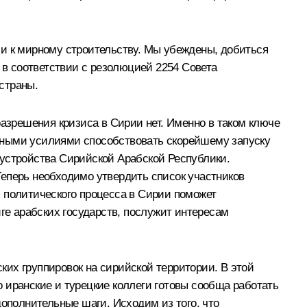
ии к мирному строительству. Мы убеждены, добиться
в соответствии с резолюцией 2254 Совета
страны.
зрешения кризиса в Сирии нет. Именно в таком ключе
тными усилиями способствовать скорейшему запуску
 устройства Сирийской Арабской Республики.
Теперь необходимо утвердить список участников
 политического процесса в Сирии поможет
е арабских государств, послужит интересам
их группировок на сирийской территории. В этой
 иранские и турецкие коллеги готовы сообща работать
дополнительные шаги. Исходим из того, что