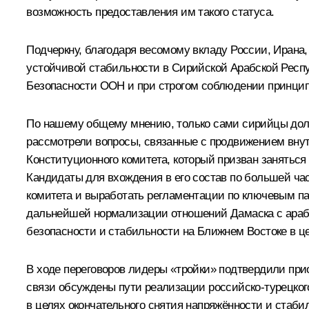
возможность предоставления им такого статуса.
Подчеркну, благодаря весомому вкладу России, Ирана
устойчивой стабильности в Сирийской Арабской Респ
Безопасности ООН и при строгом соблюдении принципо
По нашему общему мнению, только сами сирийцы долж
рассмотрели вопросы, связанные с продвижением вну
Конституционного комитета, который призван занятьс
Кандидаты для вхождения в его состав по большей ча
комитета и выработать регламентации по ключевым па
дальнейшей нормализации отношений Дамаска с арабс
безопасности и стабильности на Ближнем Востоке в ц
В ходе переговоров лидеры «тройки» подтвердили при
связи обсуждены пути реализации российско-турецког
в целях окончательного снятия напряжённости и стаби