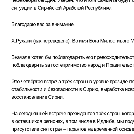
переговоры сегодня. Уверен, что итоги саммита будут
ситуации в Сирийской Арабской Республике.
Благодарю вас за внимание.
Х.Рухани
(как переведено)
:
Во имя Бога Милостивого М
Вначале хотел бы поблагодарить его превосходительст
поблагодарить за гостеприимство народ и Правительст
Это четвёртая встреча трёх стран на уровне президен
стабильности и безопасности в Сирию, выработка ново
восстановление Сирии.
На сегодняшней встрече президентов трёх стран, кот
в оставшихся регионах, в том числе в Идлибе, мы под
присутствие сил стран – гарантов на временной основе