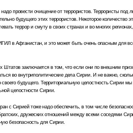
м надо провести очищение от террористов. Террористы под
тельно будущего этих террористов. Некоторое количество э
тевать террор и смуту в своих странах и во многих региона
ИГИЛ в Афганистан, и это может быть очень опасным для все
х Штатов заключается в том, что если они по внешним при
ться во внутриполитические дела Сирии. И не важно, сколь
 своего будущего. Территориальную целостность Сирии мы 
ьной целостности Сирии.
тран с Сирией тоже надо обеспечить, в том числе безопасно
 братских, дружеских отношений между всеми соседями Сир
чную безопасность для Сирии.