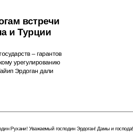
огам встречи
на и Турции
государств – гарантов
скому урегулированию
Тайип Эрдоган дали
один Рухани! Уважаемый господин Эрдоган! Дамы и господа