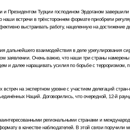
ни и Президентом Турции господином Эрдоганом завершили 
то наши встречи в трёхстороннем формате приобрели регуля
ффективно выстраивать работу, нацеленную на достижение 
я дальнейшего взаимодействия в деле урегулирования сири
ом заявлении. Очень важно, что наши три страны намерены 
удем и далее наращивать усилия по борьбе с терроризмом,
 встреч на экспертном уровне с участием делегаций стран-г
единённых Наций. Договорились, что очередной, 12-й раунд
с заинтересованными региональными странами и международ
ормату в качестве наблюдателей. В этой связи поручили 