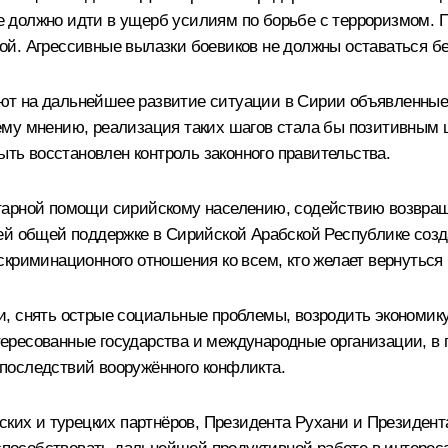
должно идти в ущерб усилиям по борьбе с терроризмом. По
ой. Агрессивные вылазки боевиков не должны оставаться б
лияют на дальнейшее развитие ситуации в Сирии объявленн
му мнению, реализация таких шагов стала бы позитивным 
ыть восстановлен контроль законного правительства.
тарной помощи сирийскому населению, содействию возвраще
шей общей поддержке в Сирийской Арабской Республике соз
криминационного отношения ко всем, кто желает вернуться 
, снять острые социальные проблемы, возродить экономику,
ересованные государства и международные организации, в
последствий вооружённого конфликта.
ских и турецких партнёров, Президента Рухани и Президен