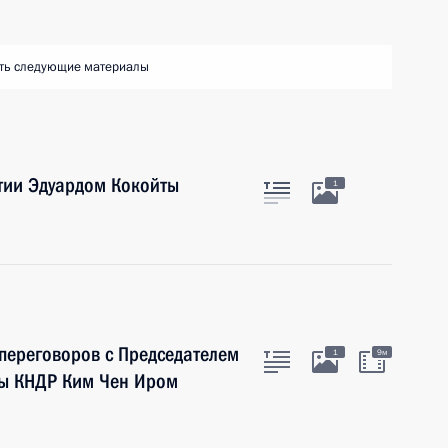
ть следующие материалы
тии Эдуардом Кокойты
1
 переговоров с Председателем
1
9м
ны КНДР Ким Чен Иром