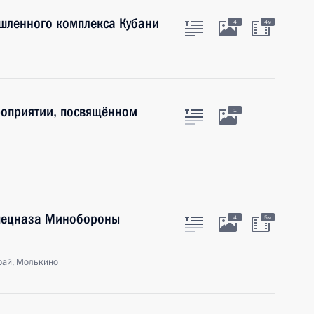
шленного комплекса Кубани
4
4м
роприятии, посвящённом
1
спецназа Минобороны
4
5м
рай, Молькино