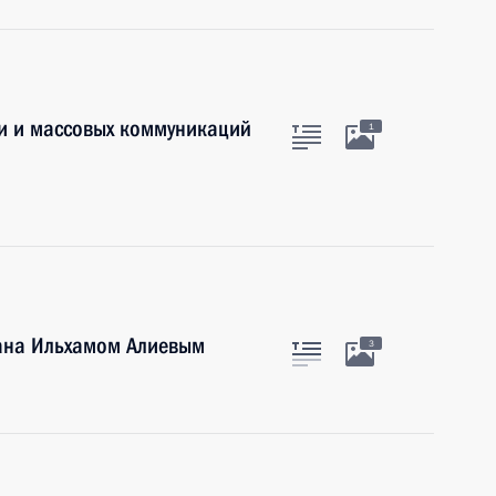
зи и массовых коммуникаций
1
ана Ильхамом Алиевым
3