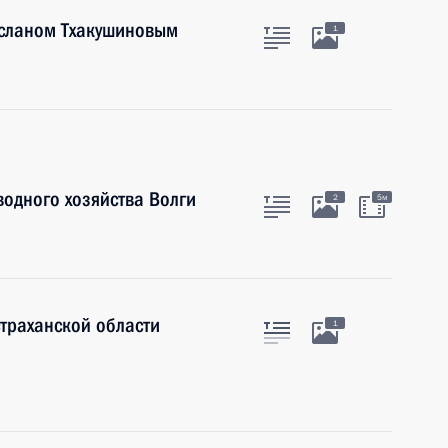
Асланом Тхакушиновым
1
одного хозяйства Волги
2
5м
страханской области
1