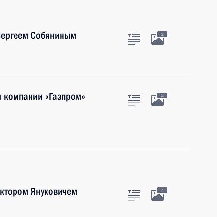
Сергеем Собяниным
2
я компании «Газпром»
2
иктором Януковичем
4