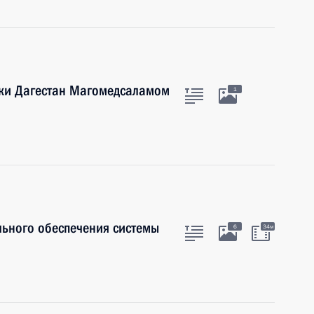
ики Дагестан Магомедсаламом
1
льного обеспечения системы
6
34м