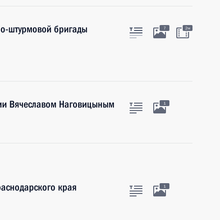
но-штурмовой бригады
7
2м
тии Вячеславом Наговицыным
1
раснодарского края
1