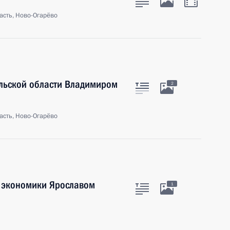
асть, Ново-Огарёво
ульской области Владимиром
2
асть, Ново-Огарёво
 экономики Ярославом
1