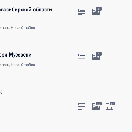
овосибирской области
3
ласть, Ново-Огарёво
ери Мусевени
1
ласть, Ново-Огарёво
к
13
5м