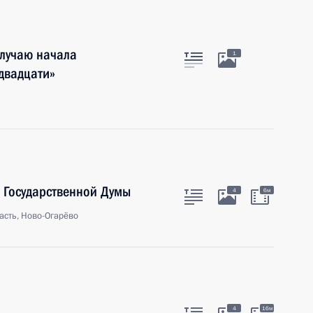
лучаю начала
1
 двадцати»
 Государственной Думы
4
6м
асть, Ново-Огарёво
4
16м