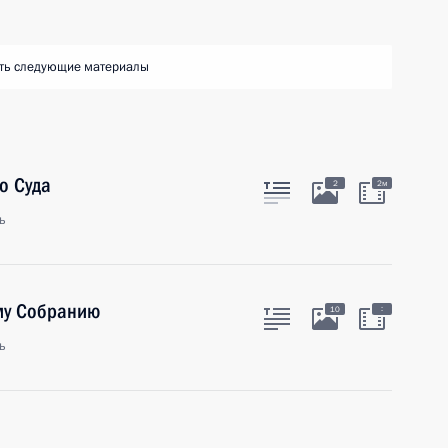
ть следующие материалы
о Суда
2
2м
ь
му Собранию
:
10
ь