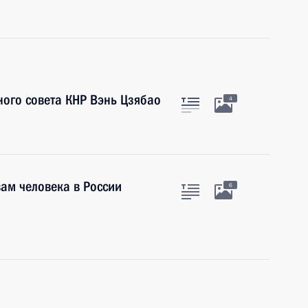
ного совета КНР Вэнь Цзябао
4
ам человека в России
6