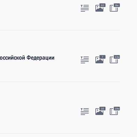
10
8м
Российской Федерации
7
13м
16
19м