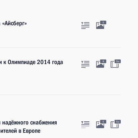
 «Айсберг»
5
и к Олимпиаде 2014 года
8
5м
я надёжного снабжения
5
5м
ителей в Европе