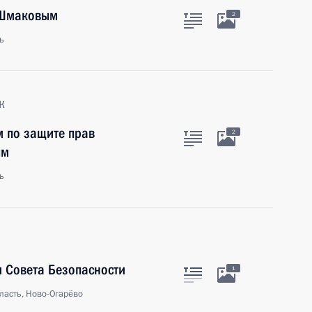
 Шмаковым
2
ь
к
м по защите прав
2
ым
ь
 Совета Безопасности
1
ласть, Ново-Огарёво