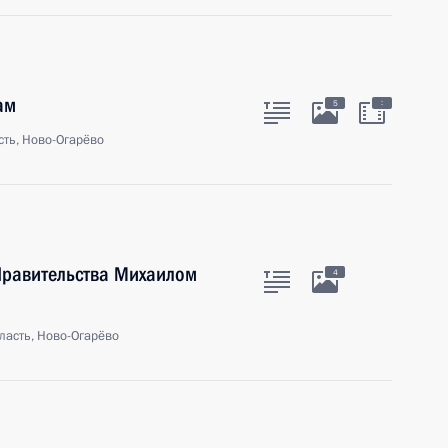
ам
:
5
ть, Ново-Огарёво
Правительства Михаилом
4
ласть, Ново-Огарёво