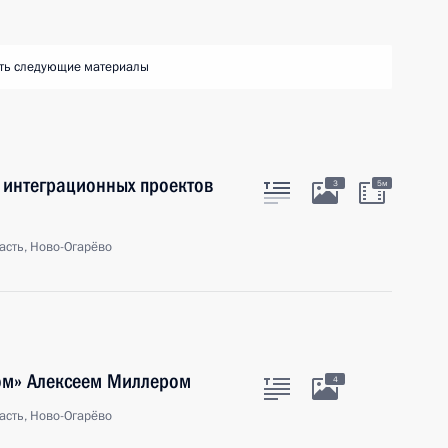
ть следующие материалы
 интеграционных проектов
3
5м
асть, Ново-Огарёво
ром» Алексеем Миллером
4
асть, Ново-Огарёво