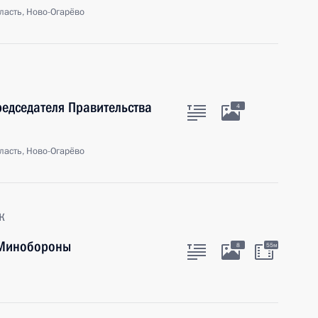
ласть, Ново-Огарёво
редседателя Правительства
4
ласть, Ново-Огарёво
к
 Минобороны
8
55м