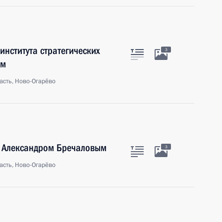
института стратегических
3
ым
асть, Ново-Огарёво
и Александром Бречаловым
3
асть, Ново-Огарёво