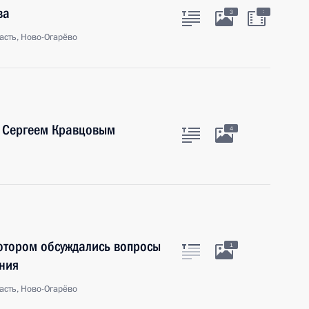
ва
:
3
асть, Ново-Огарёво
 Сергеем Кравцовым
4
отором обсуждались вопросы
1
ния
асть, Ново-Огарёво