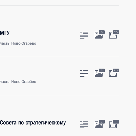
 МГУ
3
57м
ласть, Ново-Огарёво
3
11м
ласть, Ново-Огарёво
Совета по стратегическому
:
7