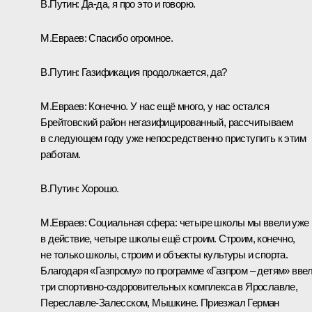
В.Путин:
Да-да, я про это и говорю.
М.Евраев:
Спасибо огромное.
В.Путин:
Газификация продолжается, да?
М.Евраев:
Конечно. У нас ещё много, у нас остался
Брейтовский район негазифицированный, рассчитываем
в следующем году уже непосредственно приступить к этим
работам.
В.Путин:
Хорошо.
М.Евраев:
Социальная сфера: четыре школы мы ввели уже
в действие, четыре школы ещё строим. Строим, конечно,
не только школы, строим и объекты культуры и спорта.
Благодаря «Газпрому» по программе «Газпром – детям» вве
три спортивно-оздоровительных комплекса в Ярославле,
Переславле-Залесском, Мышкине. Приезжал Герман