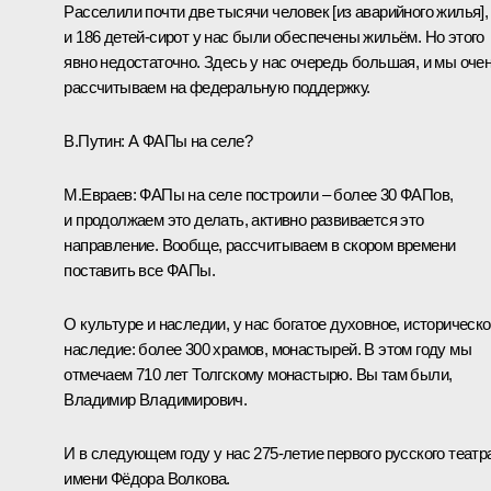
Расселили почти две тысячи человек [из аварийного жилья],
и 186 детей-сирот у нас были обеспечены жильём. Но этого
явно недостаточно. Здесь у нас очередь большая, и мы оче
рассчитываем на федеральную поддержку.
В.Путин:
А ФАПы на селе?
М.Евраев:
ФАПы на селе построили – более 30 ФАПов,
и продолжаем это делать, активно развивается это
направление. Вообще, рассчитываем в скором времени
поставить все ФАПы.
О культуре и наследии, у нас богатое духовное, историческ
наследие: более 300 храмов, монастырей. В этом году мы
отмечаем 710 лет Толгскому монастырю. Вы там были,
Владимир Владимирович.
И в следующем году у нас 275-летие первого русского театр
имени Фёдора Волкова.