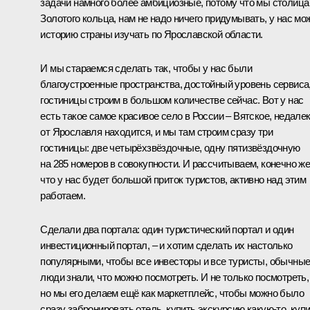
задачи намного более амбициозные, потому что мы столица
Золотого кольца, нам не надо ничего придумывать, у нас мо
историю страны изучать по Ярославской области.
И мы стараемся сделать так, чтобы у нас были
благоустроенные пространства, достойный уровень сервиса
гостиницы строим в большом количестве сейчас. Вот у нас
есть такое самое красивое село в России – Вятское, недале
от Ярославля находится, и мы там строим сразу три
гостиницы: две четырёхзвёздочные, одну пятизвёздочную
на 285 номеров в совокупности. И рассчитываем, конечно же
что у нас будет большой приток туристов, активно над этим
работаем.
Сделали два портала: один туристический портал и один
инвестиционный портал, – и хотим сделать их настолько
популярными, чтобы все инвесторы и все туристы, обычны
люди знали, что можно посмотреть. И не только посмотреть,
но мы его делаем ещё как маркетплейс, чтобы можно было
сразу забронировать отель, купить экскурсию какую-то, куп