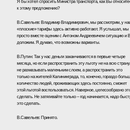
Я бы хотел спросить Министра транспорта, как Вы относите
к этому предложению?
В.Савельев
:
Владимир Владимирович, мы рассмотрим, у на
«плоские» тарифы здесь активно работают. Я услышал, мы
просто вместе оценим с Антоном Андреевичем ситуацию и 
доложим. Я думаю, что возможны варианты.
В.Путин:
Так у нас деньги заканчиваются в первые четыре
месяца, но если распространить эту льготу не на всю страну
не размазывать маленьким слоем, а распространить это
только на жителей Калининграда, то, конечно, гораздо боль
количество людей, проживающих здесь постоянно, сможет
этой льготой воспользоваться. Наверное, целесообразно эт
сделать. Не затягивайте только – год начинается, надо быст
это сделать.
В.Савельев:
Принято.