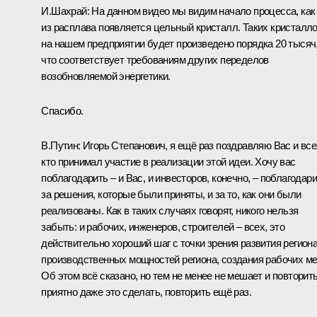
И.Шахрай:
На данном видео мы видим начало процесса, как
из расплава появляется цельный кристалл. Таких кристалл
на нашем предприятии будет произведено порядка 20 тысяч
что соответствует требованиям других переделов
возобновляемой энергетики.
Спасибо.
В.Путин:
Игорь Степанович, я ещё раз поздравляю Вас и все
кто принимал участие в реализации этой идеи. Хочу вас
поблагодарить – и Вас, и инвесторов, конечно, – поблагодар
за решения, которые были приняты, и за то, как они были
реализованы. Как в таких случаях говорят, никого нельзя
забыть: и рабочих, инженеров, строителей – всех, это
действительно хороший шаг с точки зрения развития региона
производственных мощностей региона, создания рабочих ме
Об этом всё сказано, но тем не менее не мешает и повторить
приятно даже это сделать, повторить ещё раз.