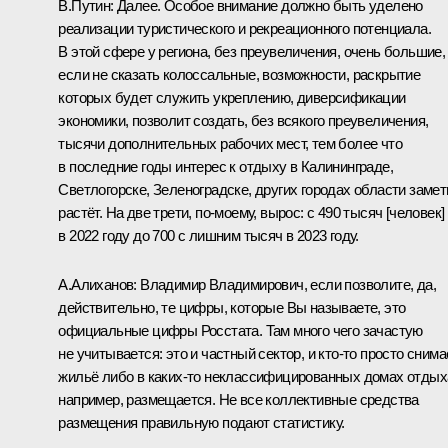
В.Путин:
Далее. Особое внимание должно быть уделено
реализации туристического и рекреационного потенциала.
В этой сфере у региона, без преувеличения, очень большие,
если не сказать колоссальные, возможности, раскрытие
которых будет служить укреплению, диверсификации
экономики, позволит создать, без всякого преувеличения,
тысячи дополнительных рабочих мест, тем более что
в последние годы интерес к отдыху в Калининграде,
Светлогорске, Зеленоградске, других городах области замет
растёт. На две трети, по-моему, вырос: с 490 тысяч [человек]
в 2022 году до 700 с лишним тысяч в 2023 году.
А.Алиханов:
Владимир Владимирович, если позволите, да,
действительно, те цифры, которые Вы называете, это
официальные цифры Росстата. Там много чего зачастую
не учитывается: это и частный сектор, и кто-то просто снима
жильё либо в каких-то неклассифицированных домах отдых
например, размещается. Не все коллективные средства
размещения правильную подают статистику.