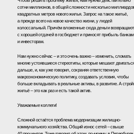
Чтобы решить проблему жилья, нам нужны действительно
сотни миллионов, в общей сложности несколько миллиардо
квадратных метров нового жилья. Запрос на такое жильё,
а прежде всего на новое качество жизни, у людей
колоссальный. Причём вложенные сюда деньги возвращаю
с хорошей отдачей в госбюджет и приносят прибыль банкам
и инвесторам.
Нам нужно сейчас – и это очень важно – изменить, сломать
многие устоявшиеся стереотипы, которые мешают двигатьс
дальше, и, как уже говорил, сохраняя ответственную
макроэкономическую политику, создавать условия, чтобы
больше вкладывать в реальные активы, в развитие. А строй
жильё – это как раз и есть такой актив.
Уважаемые коллеги!
Сложной остаётся проблема модернизации жилищно-
коммунального хозяйства. Общий износ сетей – свыше
40 процентов. Тоже говорил об этом, по-моему, в Петербурге