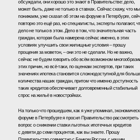
обсуждали, они хорошо это знают в Правительстве: дело,
может быть, даже не только в ставках. Сейчас скажу, что мы
понижаем, уже сказал об этом на форуме в Петербурге, сей
повторю это ещё раз, но специалисты, эксперты полагают, ч
дело не только в этом. Дело в том, что значительная часть
граждан, которая была намерена сейчас именно, в этих
условиях улучшить свои жилищные условия – прошу
прощения за моветон, – они это не сделали. Но не важно,
сейчас не будем говорить обо всём возможном многообрази
этих причин, но всё-таки, по оценкам экспертов, при таких
значениях ипотека становится сложнодоступной для больш
количества наших граждан, притом что именно доступность
таких кредитов обеспечивает долговременный стабильный
спрос на жильё в новостройках.
На только что прошедшем, как я уже упоминал, экономичес
форуме в Петербурге я просил Правительство рассмотреть
вопрос о снижении ставки льготных ипотечных кредитов
с девяти до семи процентов, как вы знаете. Прошу
Правительство совместно с Банком России, с нашим