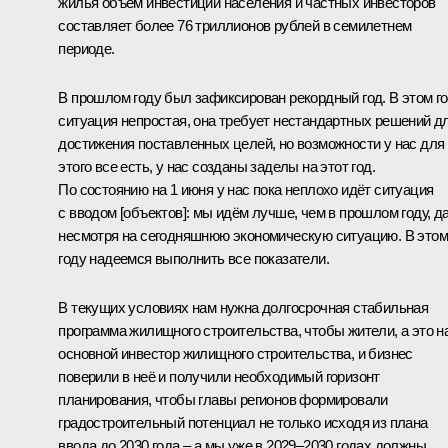
жилья объём инвестиций населения и частных инвесторов
составляет более 76 триллионов рублей в семилетнем
периоде.
В прошлом году был зафиксирован рекордный год. В этом г
ситуация непростая, она требует нестандартных решений д
достижения поставленных целей, но возможности у нас для
этого все есть, у нас созданы заделы на этот год.
По состоянию на 1 июня у нас пока неплохо идёт ситуация
с вводом [объектов]: мы идём лучше, чем в прошлом году, д
несмотря на сегодняшнюю экономическую ситуацию. В этом
году надеемся выполнить все показатели.
В текущих условиях нам нужна долгосрочная стабильная
программа жилищного строительства, чтобы жители, а это 
основной инвестор жилищного строительства, и бизнес
поверили в неё и получили необходимый горизонт
планирования, чтобы главы регионов формировали
градостроительный потенциал не только исходя из плана
ввода до 2030 года – а мы уже в 2029–2030 годах должны