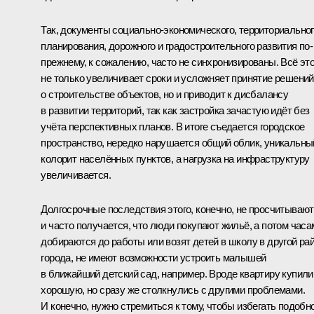
Так, документы социально-экономического, территориально
планирования, дорожного и градостроительного развития по-
прежнему, к сожалению, часто не синхронизированы. Всё эт
не только увеличивает сроки и усложняет принятие решений
о строительстве объектов, но и приводит к дисбалансу
в развитии территорий, так как застройка зачастую идёт без
учёта перспективных планов. В итоге съедается городское
пространство, нередко нарушается общий облик, уникальны
колорит населённых пунктов, а нагрузка на инфраструктуру
увеличивается.
Долгосрочные последствия этого, конечно, не просчитывают
и часто получается, что люди покупают жильё, а потом часа
добираются до работы или возят детей в школу в другой ра
города, не имеют возможности устроить малышей
в ближайший детский сад, например. Вроде квартиру купили
хорошую, но сразу же столкнулись с другими проблемами.
И конечно, нужно стремиться к тому, чтобы избегать подобн