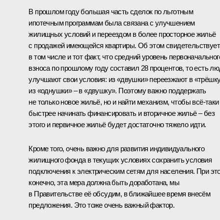
В прошлом году б
о
льшая часть сделок по льготным
ипотечным программам была связана с улучшением
жилищных условий и переездом в более просторное жильё
с продажей имеющейся квартиры. Об этом свидетельствует
в том числе и тот факт, что средний уровень первоначальног
взноса по прошлому году составил 28 процентов, то есть л
улучшают свои условия: из «двушки» переезжают в «трёшку
из «однушки» – в «двушку». Поэтому важно поддержать
не только новое жильё, но и найти механизм, чтобы всё-таки
быстрее начинать финансировать и вторичное жильё – без
этого и первичное жильё будет достаточно тяжело идти.
Кроме того, очень важно для развития индивидуального
жилищного фонда в текущих условиях сохранить условия
подключения к электрическим сетям для населения. При эт
конечно, эта мера должна быть доработана, мы
в Правительстве её обсудим, в ближайшее время внесём
предложения. Это тоже очень важный фактор.