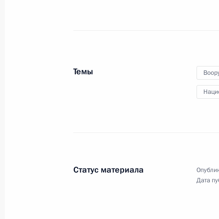
по финансированию
и развитию космической
отрасли
2 ноября 2020 года
Видео, 5 мин.
Темы
Воор
Наци
Статус материала
Опублик
Дата пу