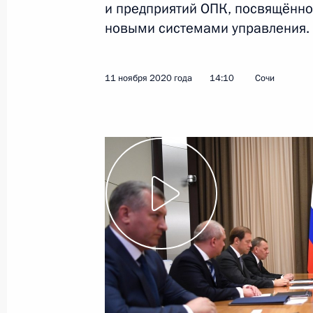
и предприятий ОПК, посвящённ
новыми системами управления.
11 ноября 2020 года
Видео, 4 мин.
11 ноября 2020 года
14:10
Сочи
Заседание Совета глав
государств – членов ШОС