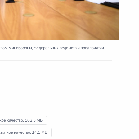
9 ноября 2020 года
Видео, 10 мин.
ством Минобороны, федеральных ведомств и предприятий
кое качество,
102.5 МБ
Совещание с членами
артное качество,
14.1 МБ