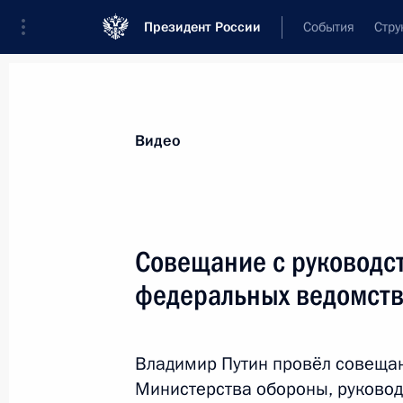
Президент России
События
Стру
Видеозаписи
Фотографии
Аудиозапи
Все материалы
Выступления
Совещан
Видео
Показа
Совещание с руководс
федеральных ведомств
Совещание с руководством
Минобороны, федеральных
Владимир Путин провёл совеща
ведомств и предприятий ОПК
Министерства обороны, руково