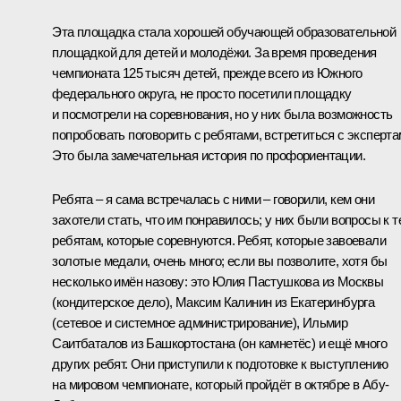
Эта площадка стала хорошей обучающей образовательной
площадкой для детей и молодёжи. За время проведения
чемпионата 125 тысяч детей, прежде всего из Южного
федерального округа, не просто посетили площадку
и посмотрели на соревнования, но у них была возможность
попробовать поговорить с ребятами, встретиться с эксперта
Это была замечательная история по профориентации.
Ребята – я сама встречалась с ними – говорили, кем они
захотели стать, что им понравилось; у них были вопросы к т
ребятам, которые соревнуются. Ребят, которые завоевали
золотые медали, очень много; если вы позволите, хотя бы
несколько имён назову: это Юлия Пастушкова из Москвы
(кондитерское дело), Максим Калинин из Екатеринбурга
(сетевое и системное администрирование), Ильмир
Саитбаталов из Башкортостана (он камнетёс) и ещё много
других ребят. Они приступили к подготовке к выступлению
на мировом чемпионате, который пройдёт в октябре в Абу-