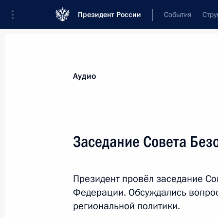
Президент России
События
Стру
Видеозаписи
Фотографии
Аудиозапи
Все материалы
Выступления
Совещан
Аудио
Показа
Заседание Совета Без
Встреча с вновь избранным
Президент провёл заседание Со
главами ряда регионов
Федерации. Обсуждались вопро
России
региональной политики.