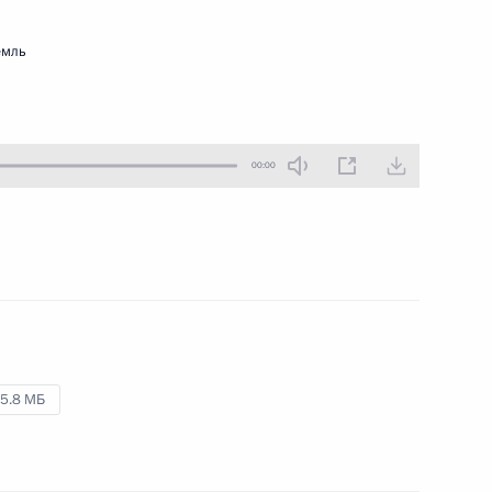
23 сентября 2016 года
Аудио, 7 мин.
емль
Владимир Путин встретился
с руководителями политических
партий, прошедших по итогам
выборов в Государственную Думу.
00:00
Вручение государственных
5.8 МБ
наград