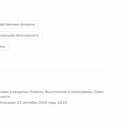
22 сентября 2016 года
Аудио, 58 мин.
дарственные финансы
ональная безопасность
оны
ован в разделах:
Новости
,
Выступления и стенограммы
,
Совет
сности
Запуск Восточно-
бликации:
22 сентября 2016 года, 16:15
Мессояхского
месторождения