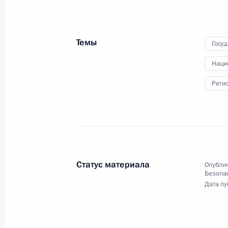
22 сентября 2016 года
Аудио, 6 мин.
Президент провёл заседание
Темы
Госу
Совета Безопасности Российской
Федерации. Обсуждались вопросы
Наци
совершенствования
государственной региональной
Реги
политики.
Статус материала
Опублик
Безопа
Заседание Совета
Дата пу
по стратегическому
развитию и приоритетным