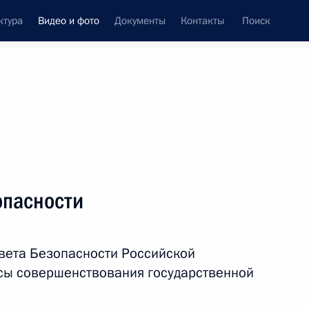
ктура
Видео и фото
Документы
Контакты
Поиск
си
ия, встречи
Встречи со СМИ
сентябрь, 2016
ть следующие материалы
опасности
и
Встреча с лидерами партий,
вета Безопасности Российской
прошедших по итогам
сы совершенствования государственной
выборов в Госдуму