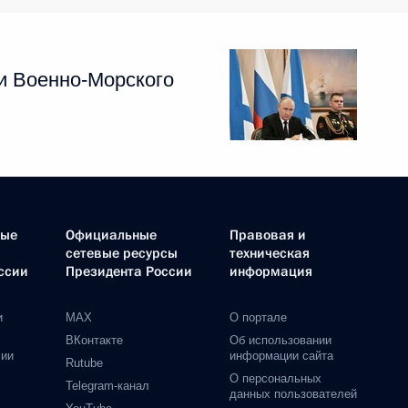
и Военно-Морского
ные
Официальные
Правовая и
сетевые ресурсы
техническая
ссии
Президента России
информация
и
MAX
О портале
ВКонтакте
Об использовании
сии
информации сайта
Rutube
О персональных
Telegram-канал
данных пользователей